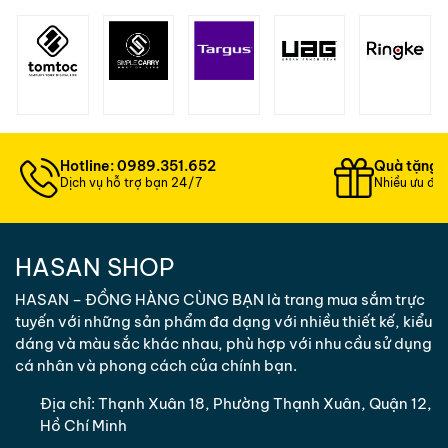
Hotline: 0989.351.652
Quà tặng 
Dịch vụ hỗ trợ bạn 24/7
Nhiều ưu đãi
HASAN SHOP
HASAN – ĐỒNG HÀNG CÙNG BẠN là trang mua sắm trực
tuyến với những sản phẩm đa dạng với nhiều thiết kế, kiểu
dáng và màu sắc khác nhau, phù hợp với nhu cầu sử dụng
cá nhân và phong cách của chính bạn.
Địa chỉ:
Thạnh Xuân 18, Phường Thạnh Xuân, Quận 12,
Hồ Chí Minh