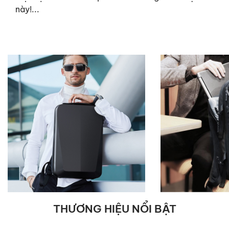
này!...
THƯƠNG HIỆU NỔI BẬT