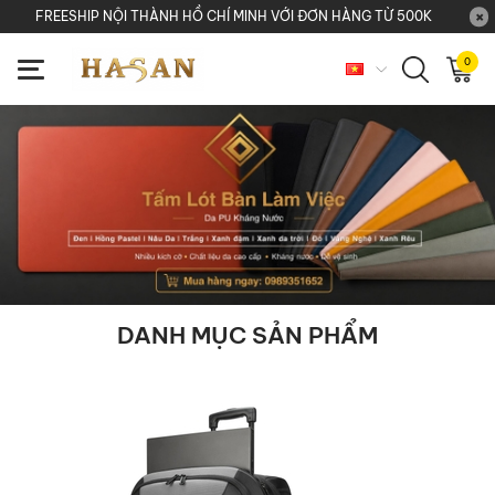
FREESHIP NỘI THÀNH HỒ CHÍ MINH VỚI ĐƠN HÀNG TỪ 500K
0
DANH MỤC SẢN PHẨM