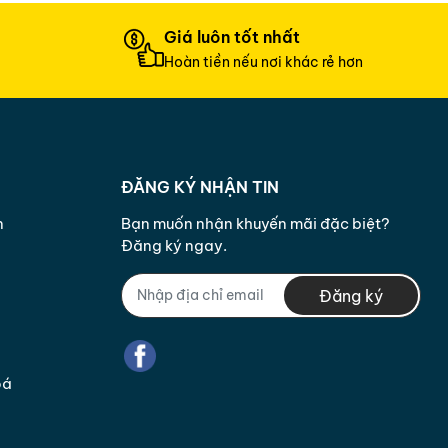
Giá luôn tốt nhất
Hoàn tiền nếu nơi khác rẻ hơn
ĐĂNG KÝ NHẬN TIN
n
Bạn muốn nhận khuyến mãi đặc biệt?
Đăng ký ngay.
Đăng ký
oá