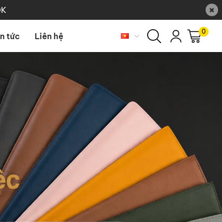
×
0K
0
in tức
Liên hệ