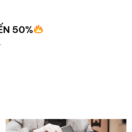
ẾN 50%
.