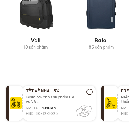
Vali
Balo
10 sản phẩm
186 sản phẩm
TẾT VỀ NHÀ -5%
FRE
Giảm 5% cho sản phẩm BALO
Miễn
và VALI
thi
Mã:
TETVENHA5
Mã:
HSD: 30/12/2025
HSD