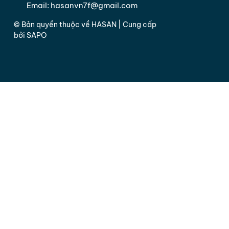
Email:
hasanvn7f@gmail.com
© Bản quyền thuộc về
HASAN
| Cung cấp
bởi
SAPO