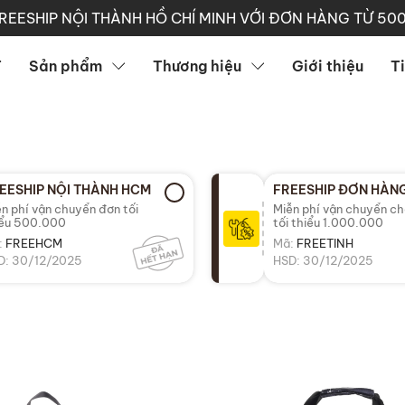
REESHIP NỘI THÀNH HỒ CHÍ MINH VỚI ĐƠN HÀNG TỪ 50
T
Sản phẩm
Thương hiệu
Giới thiệu
T
EESHIP NỘI THÀNH HCM
FREESHIP ĐƠN HÀNG
n phí vận chuyển đơn tối
Miễn phí vận chuyển c
iểu 500.000
tối thiểu 1.000.000
:
FREEHCM
Mã:
FREETINH
D: 30/12/2025
HSD: 30/12/2025