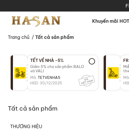
F
Khuyến mãi HO
Trang chủ
/
Tất cả sản phẩm
TẾT VỀ NHÀ -5%
FR
Giảm 5% cho sản phẩm BALO
Miễ
và VALI
th
Mã:
TETVENHA5
Mã
HSD: 30/12/2025
HS
Tất cả sản phẩm
THƯƠNG HIỆU