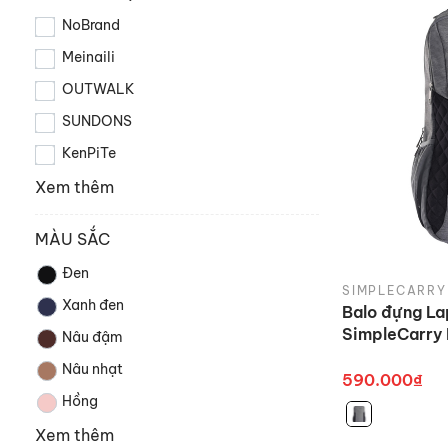
NoBrand
Meinaili
OUTWALK
SUNDONS
KenPiTe
Xem thêm
MÀU SẮC
Đen
SIMPLECARRY
Xanh đen
Balo đựng La
SimpleCarry 
Nâu đậm
Nâu nhạt
590.000₫
Hồng
Xem thêm