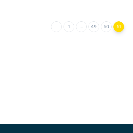
1
...
49
50
51