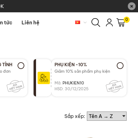
×
0K
0
in tức
Liên hệ
 TỈNH
PHỤ KIỆN -10%
ho đơn
Giảm 10% sản phẩm phụ kiện
Mã:
PHUKIEN10
HSD: 30/12/2025
Sắp xếp: