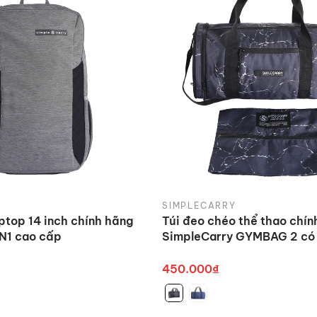
SIMPLECARRY
ptop 14 inch chính hãng
Túi đeo chéo thể thao chín
N1 cao cấp
SimpleCarry GYMBAG 2 có 
gọn
450.000₫