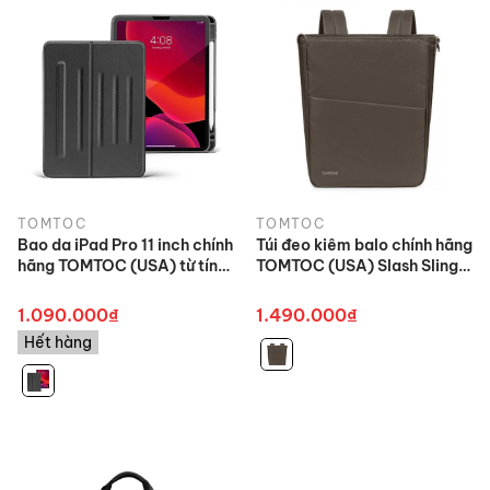
TOMTOC
TOMTOC
Bao da iPad Pro 11 inch chính
Túi đeo kiêm balo chính hãng
hãng TOMTOC (USA) từ tính
TOMTOC (USA) Slash Sling
đa góc (Magnetic
bag Taupe - H63 cho
Kickstand) - B02-001 hỗ
Ultrabook
1.090.000₫
1.490.000₫
trợ sạc không dây APPLE
Hết hàng
PENCIL