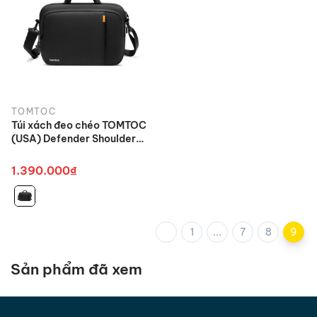
TOMTOC
Túi xách đeo chéo TOMTOC
(USA) Defender Shoulder
Bag - A30 cho
Macbook/Ultrabook
1.390.000₫
1
...
7
8
9
Sản phẩm đã xem