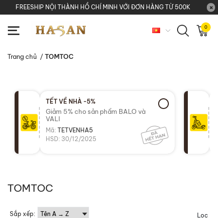
FREESHIP NỘI THÀNH HỒ CHÍ MINH VỚI ĐƠN HÀNG TỪ 500K
0
Trang chủ
/
TOMTOC
TẾT VỀ NHÀ -5%
Giảm 5% cho sản phẩm BALO và
VALI
Mã:
TETVENHA5
HSD: 30/12/2025
TOMTOC
Sắp xếp:
Lọc