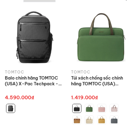
TOMTOC
TOMTOC
Balo chính hãng TOMTOC
Túi xách chống sốc chính
(USA) X-Pac Techpack -
hãng TOMTOC (USA)
H73 cho Ultrabook 15.6 inch
Briefcase Premium - H21
cho Macbook/Ultrabook
4.590.000₫
1.419.000₫
nhiều màu