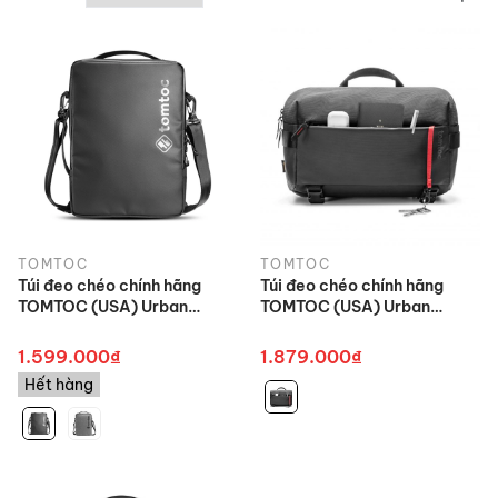
TOMTOC
TOMTOC
Túi đeo chéo chính hãng
Túi đeo chéo chính hãng
TOMTOC (USA) Urban
TOMTOC (USA) Urban
Codura Shoulder Bags -
Codura Sling Bag Travel &
H14-C01 cho Macbook Pro
Work - H02-B04 cho iPad
1.599.000₫
1.879.000₫
13-14 inch/Ultrabook 13
9.7-11 inch
Hết hàng
inch