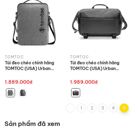
TOMTOC
TOMTOC
Túi đeo chéo chính hãng
Túi đeo chéo chính hãng
TOMTOC (USA) Urban
TOMTOC (USA) Urban
Codura Shoulder Bags -
Codura Sling Bag Travel &
H14-E02 cho Macbook Pro
Work - H02-C04 cho
1.889.000₫
1.989.000₫
15-16 inch/Ultrabook 15
Macbook 13.3 - 14.2 inch
inch
1
2
3
4
5
Sản phẩm đã xem