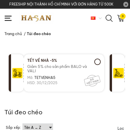
FREESHIP NỘI THÀNH HỒ CHÍ MINH VỚI ĐƠN HÀNG TỪ 500K
0
Trang chủ
/
Túi đeo chéo
TẾT VỀ NHÀ -5%
Giảm 5% cho sản phẩm BALO và
VALI
Mã:
TETVENHA5
HSD: 30/12/2025
Túi đeo chéo
Sắp xếp:
Lọc