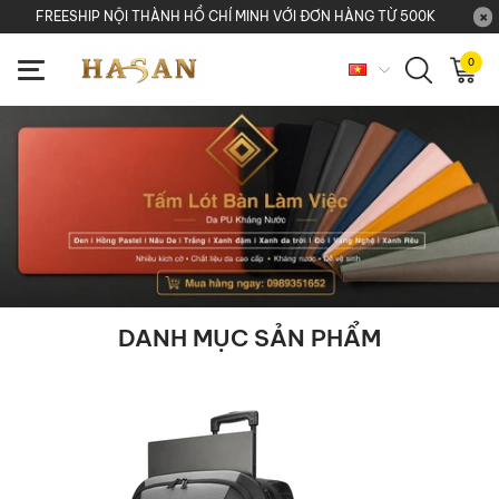
FREESHIP NỘI THÀNH HỒ CHÍ MINH VỚI ĐƠN HÀNG TỪ 500K
0
DANH MỤC SẢN PHẨM