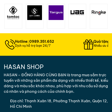
Hotline: 0989.351.652
Quà tặng 
Dịch vụ hỗ trợ bạn 24/7
Nhiều ưu đãi
HASAN SHOP
HASAN – ĐỒNG HÀNG CÙNG BẠN là trang mua sắm trực
tuyến với những sản phẩm đa dạng với nhiều thiết kế, kiểu
dáng và màu sắc khác nhau, phù hợp với nhu cầu sử dụng
cá nhân và phong cách của chính bạn.
Địa chỉ:
Thạnh Xuân 18, Phường Thạnh Xuân, Quận 12,
Hồ Chí Minh