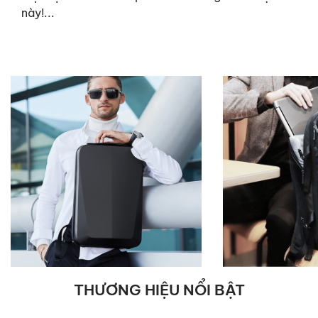
này!...
THƯƠNG HIỆU NỔI BẬT