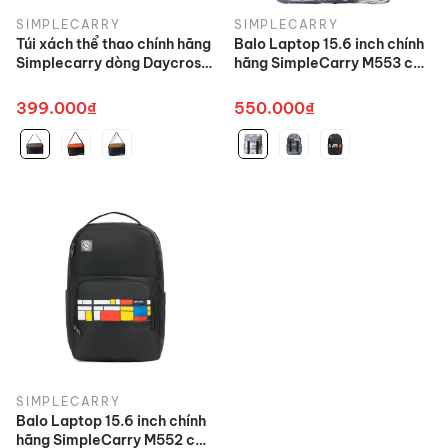
SIMPLECARRY
SIMPLECARRY
Túi xách thể thao chính hãng
Balo Laptop 15.6 inch chính
Simplecarry dòng Daycross
hãng SimpleCarry M553 cao
nhiều màu
cấp
399.000₫
550.000₫
SIMPLECARRY
Balo Laptop 15.6 inch chính
hãng SimpleCarry M552 cao