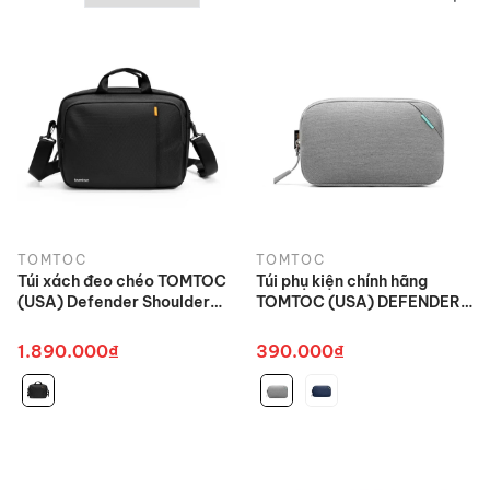
TOMTOC
TOMTOC
Túi xách đeo chéo TOMTOC
Túi phụ kiện chính hãng
(USA) Defender Shoulder
TOMTOC (USA) DEFENDER
Bag - A31 cho
POUCH – A13P1 cao cấp
Macbook/Ultrabook kèm
1.890.000₫
390.000₫
đai Vali