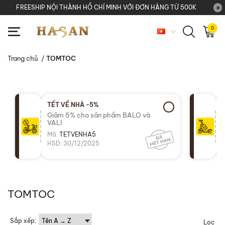
FREESHIP NỘI THÀNH HỒ CHÍ MINH VỚI ĐƠN HÀNG TỪ 500K
0
Trang chủ
/
TOMTOC
TẾT VỀ NHÀ -5%
Giảm 5% cho sản phẩm BALO và
VALI
Mã:
TETVENHA5
HSD: 30/12/2025
TOMTOC
Sắp xếp:
Lọc