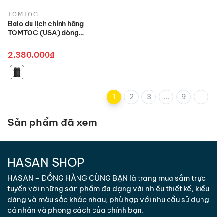
TOMTOC
Balo du lịch chính hãng
TOMTOC (USA) dòng
Navigator T67 - 38(L) cao
cấp
2.380.000₫
1
2
3
...
9
Sản phẩm đã xem
HASAN SHOP
HASAN – ĐỒNG HÀNG CÙNG BẠN là trang mua sắm trực
tuyến với những sản phẩm đa dạng với nhiều thiết kế, kiểu
dáng và màu sắc khác nhau, phù hợp với nhu cầu sử dụng
cá nhân và phong cách của chính bạn.