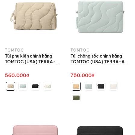
TOMTOC
TOMTOC
Túi phụ kiện chính hãng
Túi chống sốc chính hãng
TOMTOC (USA) TERRA-
TOMTOC (USA) TERRA-A27
A27P1 Accessory Pouch
cho Macbook/Ultrabook
Shore cao cấp
cao cấp
560.000₫
750.000₫