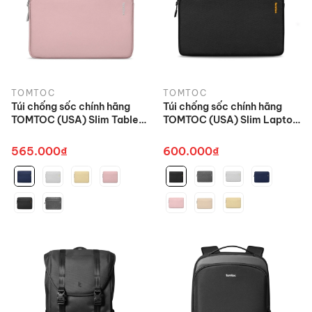
TOMTOC
TOMTOC
Túi chống sốc chính hãng
Túi chống sốc chính hãng
TOMTOC (USA) Slim Tablet
TOMTOC (USA) Slim Laptop
Sleeve Bag - A18 cho iPad
Sleeve - A18 cho Macbook
Pro 11/ M2/M1 12.9 inch
Air/Pro 13/14/15 inch
565.000₫
600.000₫