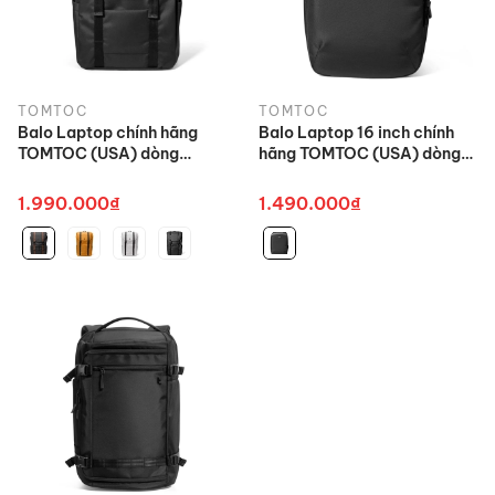
TOMTOC
TOMTOC
Balo Laptop chính hãng
Balo Laptop 16 inch chính
TOMTOC (USA) dòng
hãng TOMTOC (USA) dòng
Vintpack - TA1 dung tích lớn
Explorer T60 - 15(L) cao
cao cấp
cấp
1.990.000₫
1.490.000₫