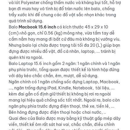
và lót Polyester chống thấm nước và kháng bụi tốt, hỗ trợ
bạn đi mưa hay vô tình bị đổ tràn nước lên balo, chống
trầy xước khi để chung các đồ vật sắc nhọn khác trong
quá trình sử dụng.
Balo
Macbook
15.6 inch
có kích thước 45 x 29 x 10
(cm)
hỏ gọn, chỉ 0.56 (kg) mỏng nhẹ, vừa tầm tay dễ
n
cầm nắm hay mang đi bất cứ đâu mà không bị vướng víu.
Nhưng balo lại chứa được trọng tải tối đa 20 (L) giúp bạn
đựng được nhiều đồ vật, đồ cá nhân, laptop, ... tránh bị
quên khi ra ngoài.
Balo Laptop 15.6 inch gồm 2 ngăn: 1 ngăn chính và 1 ngăn
phụ phía trước, tổng quan được thiết kế là hình hộp đứng
với dây kéo chắc chắn, êm, mượt, dễ sử dụng.
Ngăn chính có 1 ngăn chống sốc đựng Laptop, Macbook,
..., ngăn trống đựng iPad, Kindle, Notebook, tài liệu, ...
kèm đai gắn cố định giữ thiết bị không bị rơi ra ngoài
mang lại hiệu quả chống sốc tốt nhất. Ngoài ra, balo còn
ngăn phụ phía trước đựng điện thoại, thẻ xe, tiền lẻ, ...
Bên hông đựng được điện thoại hoặc chai nước, ..
Quai đeo của Balo được may bằng kỹ thuật gấp mép dây
viền, thiết kế ôm rất sát hai vai, chắc chắn, điều chỉnh