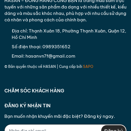
HASAN – ĐỒNG HÀNG CÙNG BẠN là trang mua sắm trực
phẩm mà khách hàng đặt đối với sản phẩm giao
tuyến với những sản phẩm đa dạng với nhiều thiết kế, kiểu
sai hàng/ sai số lượng hoặc khi phát sinh sản phẩm
dáng và màu sắc khác nhau, phù hợp với nhu cầu sử dụng
không đạt cam kết.
cá nhân và phong cách của chính bạn.
- Đổi sản phẩm khác có giá trị tương đương cho
khách hàng trong trường hợp sản phẩm khách
Địa chỉ:
Thạnh Xuân 18, Phường Thạnh Xuân, Quận 12,
Hồ Chí Minh
hàng đã đặt hết hàng nếu khách hàng đồng ý.
Trường hợp khách hàng không còn nhu cầu nữa do
Số điện thoại:
0989351652
lỗi hàng hóa hoặc không đồng ý với hàng hóa
Email:
hasanvn7f@gmail.com
được đổi lại công ty sẽ hoàn phí cho khách hàng
bằng hình thức chuyển khoản hoặc theo phương
© Bản quyền thuộc về
HASAN
| Cung cấp bởi
SAPO
thức thỏa thuận với khách hàng trong vòng
07
ngày
làm việc kể từ ngày nhận được yêu cầu.
CHĂM SÓC KHÁCH HÀNG
ĐĂNG KÝ NHẬN TIN
Bạn muốn nhận khuyến mãi đặc biệt? Đăng ký ngay.
Đăng ký