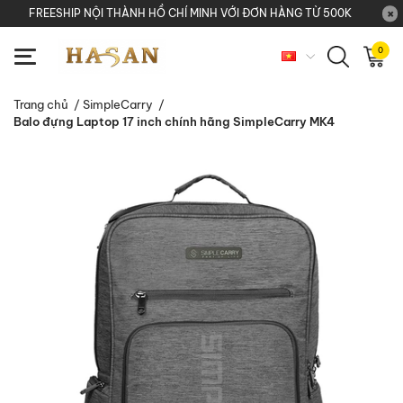
FREESHIP NỘI THÀNH HỒ CHÍ MINH VỚI ĐƠN HÀNG TỪ 500K
0
Trang chủ
/
SimpleCarry
/
Balo đựng Laptop 17 inch chính hãng SimpleCarry MK4