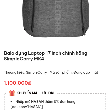
Balo đựng Laptop 17 inch chính hãng
SimpleCarry MK4
Thương hiệu:
SimpleCarry
Mã sản phẩm:
Đang cập nhật
1.100.000₫
KHUYẾN MÃI - ƯU ĐÃI
Nhập mã
HASAN
thêm 5% đơn hàng
[coupon="HASAN"]