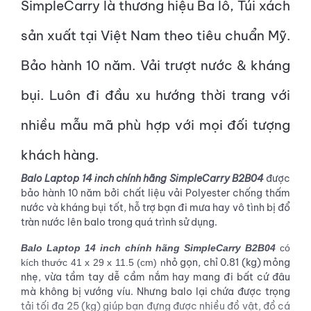
SimpleCarry là thương hiệu Ba lô, Túi xách
sản xuất tại Việt Nam theo tiêu chuẩn Mỹ.
Bảo hành 10 năm. Vải trượt nước & kháng
bụi. Luôn đi đầu xu hướng thời trang với
nhiều mẫu mã phù hợp với mọi đối tượng
khách hàng.
Balo Laptop 14 inch chính hãng SimpleCarry B2B04
được
bảo hành 10 năm bởi chất liệu vải Polyester chống thấm
nước và kháng bụi tốt, hỗ trợ bạn đi mưa hay vô tình bị đổ
tràn nước lên balo trong quá trình sử dụng.
Balo Laptop 14 inch chính hãng SimpleCarry B2B04
có
hỏ gọn, chỉ 0.81 (kg) mỏng
kích thước 41 x 29 x 11.5 (cm) n
nhẹ, vừa tầm tay dễ cầm nắm hay mang đi bất cứ đâu
mà không bị vướng víu. Nhưng balo lại chứa được trọng
tải tối đa 25 (kg) giúp bạn đựng được nhiều đồ vật, đồ cá