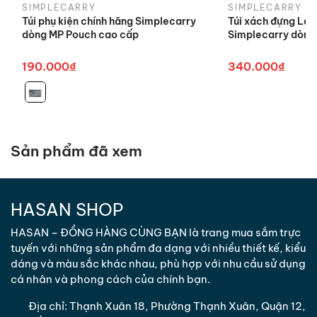
trả sản
phẩm.
SIMPLECARRY
SIMPLECARRY
Túi phụ kiện chính hãng Simplecarry
Túi xách đựng Lap
phẩm
dòng MP Pouch cao cấp
Simplecarry dòng
Khách hàng có thể mang hàng trực
Địa điểm
tiếp đến văn phòng/ cửa hàng của
190.000₫
340.000₫
đổi trả sản
chúng tôi hoặc chuyển qua đường
phẩm
chuyển phát.
*
Trong trường hợp Quý Khách hàng có ý kiến đóng
góp/khiếu nại liên quan đến chất lượng sản phẩm,
Sản phẩm đã xem
Quý Khách hàng vui lòng liên hệ đường dây chăm
sóc khách hàng của chúng tôi.
HASAN SHOP
3. Hình thức đổi trả
HASAN – ĐỒNG HÀNG CÙNG BẠN là trang mua sắm trực
- Chúng tôi thực hiện đổi hàng hóa đúng loại sản
tuyến với những sản phẩm đa dạng với nhiều thiết kế, kiểu
phẩm mà khách hàng đặt đối với sản phẩm giao
dáng và màu sắc khác nhau, phù hợp với nhu cầu sử dụng
sai hàng/ sai số lượng hoặc khi phát sinh sản phẩm
cá nhân và phong cách của chính bạn.
không đạt cam kết.
- Đổi sản phẩm khác có giá trị tương đương cho
Địa chỉ:
Thạnh Xuân 18, Phường Thạnh Xuân, Quận 12,