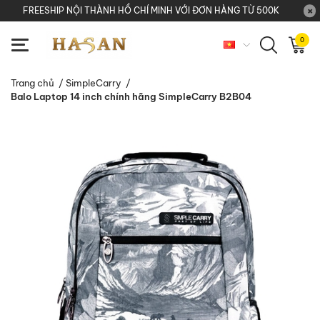
FREESHIP NỘI THÀNH HỒ CHÍ MINH VỚI ĐƠN HÀNG TỪ 500K
0
Trang chủ
/
SimpleCarry
/
Balo Laptop 14 inch chính hãng SimpleCarry B2B04