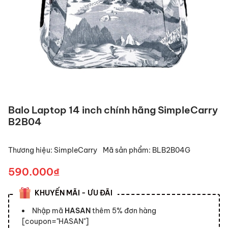
Balo Laptop 14 inch chính hãng SimpleCarry
B2B04
Thương hiệu:
SimpleCarry
Mã sản phẩm:
BLB2B04G
590.000₫
KHUYẾN MÃI - ƯU ĐÃI
Nhập mã
HASAN
thêm 5% đơn hàng
[coupon="HASAN"]