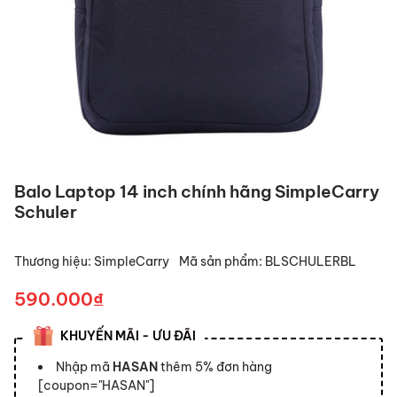
Balo Laptop 14 inch chính hãng SimpleCarry
Schuler
Thương hiệu:
SimpleCarry
Mã sản phẩm:
BLSCHULERBL
590.000₫
KHUYẾN MÃI - ƯU ĐÃI
Nhập mã
HASAN
thêm 5% đơn hàng
[coupon="HASAN"]