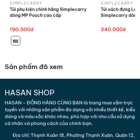
trả sản
phẩm.
SIMPLECARRY
SIMPLECARRY
Túi phụ kiện chính hãng Simplecarry
Túi xách đựng Lap
phẩm
dòng MP Pouch cao cấp
Simplecarry dòng
Khách hàng có thể mang hàng trực
Địa điểm
tiếp đến văn phòng/ cửa hàng của
190.000₫
340.000₫
đổi trả sản
chúng tôi hoặc chuyển qua đường
phẩm
chuyển phát.
*
Trong trường hợp Quý Khách hàng có ý kiến đóng
góp/khiếu nại liên quan đến chất lượng sản phẩm,
Sản phẩm đã xem
Quý Khách hàng vui lòng liên hệ đường dây chăm
sóc khách hàng của chúng tôi.
HASAN SHOP
3. Hình thức đổi trả
HASAN – ĐỒNG HÀNG CÙNG BẠN là trang mua sắm trực
- Chúng tôi thực hiện đổi hàng hóa đúng loại sản
tuyến với những sản phẩm đa dạng với nhiều thiết kế, kiểu
phẩm mà khách hàng đặt đối với sản phẩm giao
dáng và màu sắc khác nhau, phù hợp với nhu cầu sử dụng
sai hàng/ sai số lượng hoặc khi phát sinh sản phẩm
cá nhân và phong cách của chính bạn.
không đạt cam kết.
- Đổi sản phẩm khác có giá trị tương đương cho
Địa chỉ:
Thạnh Xuân 18, Phường Thạnh Xuân, Quận 12,