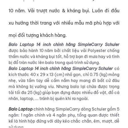
10 năm. Vải trượt nước & kháng bụi. Luôn đi đầu
xu hướng thời trang với nhiều mẫu mã phù hợp với
mọi đối tượng khách hàng.
Balo Laptop 14 inch chính hãng SimpleCarry Schuler
được bảo hành 10 năm bởi chất liệu vải Polyester chống
thấm nước và kháng bụi tốt, hỗ trợ bạn đi mưa hay vô tình
bị đổ tràn nước lên balo trong quá trình sử dụng.
Balo Laptop 14 inch chính hãng SimpleCarry Schuler
có
kích thước 40 x 29 x 13 (cm) nhỏ gọn, chỉ 0.75 (kg) mỏng
nhẹ, vừa tầm tay dễ cầm nắm hay mang đi bất cứ đâu
mà không bị vướng víu. Nhưng balo lại chứa được trọng
tải tối đa 25 (kg) giúp bạn đựng được nhiều đồ vật, đồ cá
nhân, laptop, ... tránh bị quên khi ra ngoài.
Balo Laptop
chính hãng SimpleCarry dòng Schuler gồm 5
ngăn: 1 ngăn chính và 4 ngăn phụ, tổng quan được thiết
kế là hình hộp đứng với dây kéo chắc chắn, êm, mượt, dễ
sử dụng.