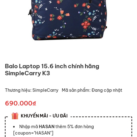
Balo Laptop 15.6 inch chính hãng
SimpleCarry K3
Thương hiệu:
SimpleCarry
Mã sản phẩm:
Đang cập nhật
690.000₫
KHUYẾN MÃI - ƯU ĐÃI
Nhập mã
HASAN
thêm 5% đơn hàng
[coupon="HASAN"]