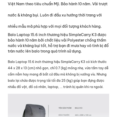
Việt Nam theo tiêu chuẩn Mỹ. Bảo hành 10 năm. Vải trượt
nước & kháng bụi. Luôn đi đầu xu hướng thời trang với
nhiều mẫu mã phù hợp với mọi đối tượng khách hàng.
Balo Laptop 15.6 inch thương hiệu SimpleCarry K3 được
bảo hành 10 năm bởi chất liệu vải Polyester chống thấm
nước và kháng bụi tốt, hỗ trợ bạn đi mưa hay vô tình bị đổ
tràn nước lên balo trong quá trình sử dụng.
Balo Laptop 15.6 inch thương hiệu SimpleCarry K3 có kích thước
44 x 28 x 13 (cm) nhỏ gọn, chỉ 0.7 (kg) mỏng nhẹ, vừa tầm tay dễ
cầm nắm hay mang đi bất cứ đâu mà không bị vướng víu. Nhưng
balo lại chứa được trọng tải tối đa 25 (kg) giúp bạn đựng được
nhiều đồ vật, đồ cá nhân, laptop, ... tránh bị quên khi ra ngoài.