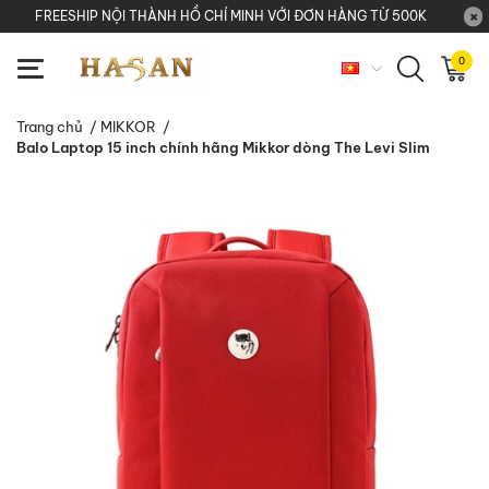
FREESHIP NỘI THÀNH HỒ CHÍ MINH VỚI ĐƠN HÀNG TỪ 500K
0
Trang chủ
/
MIKKOR
/
Balo Laptop 15 inch chính hãng Mikkor dòng The Levi Slim