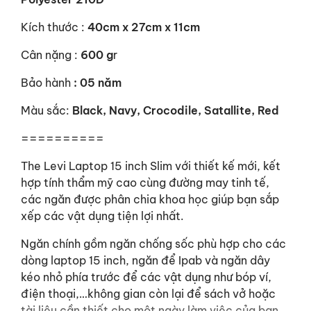
Kích thước :
40cm x 27cm x 11cm
Cân nặng :
600 g
r
Bảo hành
: 05 năm
Màu sắc:
Black, Navy, Crocodile, Satallite, Red
==========
The Levi Laptop 15 inch Slim với thiết kế mới, kết
hợp tính thẩm mỹ cao cùng đường may tinh tế,
các ngăn được phân chia khoa học giúp bạn sắp
xếp các vật dụng tiện lợi nhất.
Ngăn chính gồm ngăn chống sốc phù hợp cho các
dòng laptop 15 inch, ngăn để Ipab và ngăn dây
kéo nhỏ phía trước để các vật dụng như bóp ví,
điện thoại,…không gian còn lại để sách vở hoặc
tài liệu cần thiết cho một ngày làm việc của bạn.