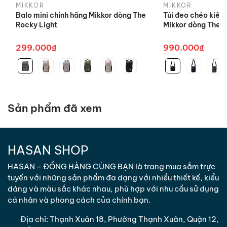
trả sản
phẩm.
MIKKOR
MIKKOR
Balo mini chính hãng Mikkor dòng The
Túi đeo chéo kiêm
phẩm
Rocky Light
Mikkor dòng The 
Khách hàng có thể mang hàng trực
Sling/Backpack
Địa điểm
tiếp đến văn phòng/ cửa hàng của
299.000₫
990.000₫
đổi trả sản
chúng tôi hoặc chuyển qua đường
phẩm
chuyển phát.
*
Trong trường hợp Quý Khách hàng có ý kiến đóng
góp/khiếu nại liên quan đến chất lượng sản phẩm,
Sản phẩm đã xem
Quý Khách hàng vui lòng liên hệ đường dây chăm
sóc khách hàng của chúng tôi.
HASAN SHOP
3. Hình thức đổi trả
HASAN – ĐỒNG HÀNG CÙNG BẠN là trang mua sắm trực
- Chúng tôi thực hiện đổi hàng hóa đúng loại sản
tuyến với những sản phẩm đa dạng với nhiều thiết kế, kiểu
phẩm mà khách hàng đặt đối với sản phẩm giao
dáng và màu sắc khác nhau, phù hợp với nhu cầu sử dụng
sai hàng/ sai số lượng hoặc khi phát sinh sản phẩm
cá nhân và phong cách của chính bạn.
không đạt cam kết.
- Đổi sản phẩm khác có giá trị tương đương cho
Địa chỉ:
Thạnh Xuân 18, Phường Thạnh Xuân, Quận 12,