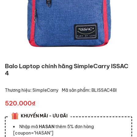
Balo Laptop chính hãng SimpleCarry ISSAC
4
Thương hiệu:
SimpleCarry
Mã sản phẩm:
BLISSAC4Bl
520.000₫
KHUYẾN MÃI - ƯU ĐÃI
Nhập mã
HASAN
thêm 5% đơn hàng
[coupon="HASAN"]