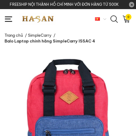
FREESHIP NỘI THÀNH HỒ CHÍ MINH VỚI ĐƠN HÀNG TỪ 500K
0
Trang chủ
/
SimpleCarry
/
Balo Laptop chính hãng SimpleCarry ISSAC 4