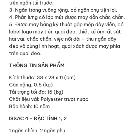
trên ngăn túi trước.
3. Ngăn trong vuông rộng, có ngăn phụ tiện lợi.
4. Phần lưng có lớp mút được may dằn chắc chắn.
5. Được may bằng kỹ thuật gấp mép dây viền, có
label logo may trên quai đeo, thiết kế ôm rất sát
hai vai, chắc chắn, việc nới dài – thu ngắn dây
đeo vô cùng linh hoạt, quai xách được may phía
trên quai đeo.
THÔNG TIN SẢN PHẨM
Kích thước: 38 x 28 x 11 (cm)
Cân nặng: 0.5 (kg)
Tải trọng tối đa: 15 (kg)
Chất liệu vải: Polyester trượt nước
Bảo hành: 10 năm
ISSAC 4 - ĐẶC TÍNH 1, 2
1 ngăn chính, 2 ngăn phụ.