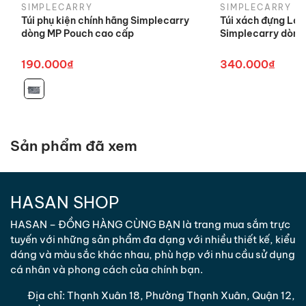
trả sản
phẩm.
SIMPLECARRY
SIMPLECARRY
Túi phụ kiện chính hãng Simplecarry
Túi xách đựng Lap
phẩm
dòng MP Pouch cao cấp
Simplecarry dòng
Khách hàng có thể mang hàng trực
Địa điểm
tiếp đến văn phòng/ cửa hàng của
190.000₫
340.000₫
đổi trả sản
chúng tôi hoặc chuyển qua đường
phẩm
chuyển phát.
*
Trong trường hợp Quý Khách hàng có ý kiến đóng
góp/khiếu nại liên quan đến chất lượng sản phẩm,
Sản phẩm đã xem
Quý Khách hàng vui lòng liên hệ đường dây chăm
sóc khách hàng của chúng tôi.
HASAN SHOP
3. Hình thức đổi trả
HASAN – ĐỒNG HÀNG CÙNG BẠN là trang mua sắm trực
- Chúng tôi thực hiện đổi hàng hóa đúng loại sản
tuyến với những sản phẩm đa dạng với nhiều thiết kế, kiểu
phẩm mà khách hàng đặt đối với sản phẩm giao
dáng và màu sắc khác nhau, phù hợp với nhu cầu sử dụng
sai hàng/ sai số lượng hoặc khi phát sinh sản phẩm
cá nhân và phong cách của chính bạn.
không đạt cam kết.
- Đổi sản phẩm khác có giá trị tương đương cho
Địa chỉ:
Thạnh Xuân 18, Phường Thạnh Xuân, Quận 12,