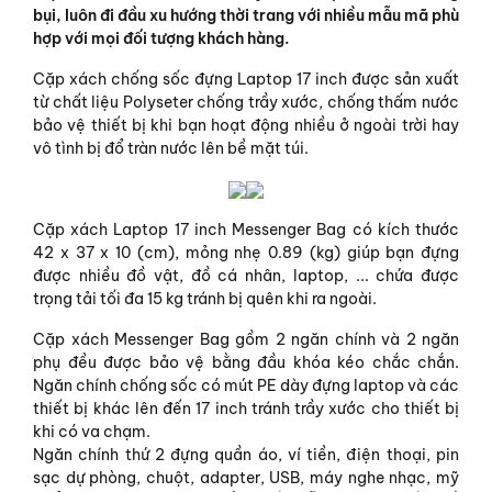
bụi, luôn đi đầu xu hướng thời trang với nhiều mẫu mã phù
hợp với mọi đối tượng khách hàng.
Cặp xách chống sốc đựng Laptop 17 inch được sản xuất
từ chất liệu Polyseter chống trầy xước, chống thấm nước
bảo vệ thiết bị khi bạn hoạt động nhiều ở ngoài trời hay
vô tình bị đổ tràn nước lên bề mặt túi.
Cặp xách Laptop 17 inch Messenger Bag có kích thước
42 x 37 x 10 (cm), mỏng nhẹ 0.89 (kg) giúp bạn đựng
được nhiều đồ vật, đồ cá nhân, laptop, ... chứa được
trọng tải tối đa 15 kg tránh bị quên khi ra ngoài.
Cặp xách Messenger Bag gồm 2 ngăn chính và 2 ngăn
phụ đều được bảo vệ bằng đầu khóa kéo chắc chắn.
Ngăn chính chống sốc có mút PE dày đựng laptop và các
thiết bị khác lên đến 17 inch tránh trầy xước cho thiết bị
khi có va chạm.
Ngăn chính thứ 2 đựng quần áo, ví tiền, điện thoại, pin
sạc dự phòng, chuột, adapter, USB, máy nghe nhạc, mỹ