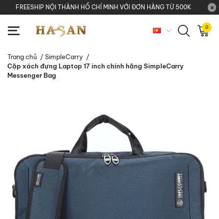
FREESHIP NỘI THÀNH HỒ CHÍ MINH VỚI ĐƠN HÀNG TỪ 500K
0
Trang chủ
/
SimpleCarry
/
Cặp xách đựng Laptop 17 inch chính hãng SimpleCarry
Messenger Bag