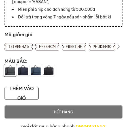
[coupon="HASAN"]
Miễn phí Ship cho đơn hàng từ 500.000đ
Đổi trả trong vòng 7 ngày nếu sản phẩm lỗi bất kì
Mã giảm giá
TETVENHA5
FREEHCM
FREETINH
PHUKIEN10
MÀU SẮC:
THÊM VÀO
GIỎ
HẾT HÀNG
Gọi đặt mua hàng nhanh
0989351652