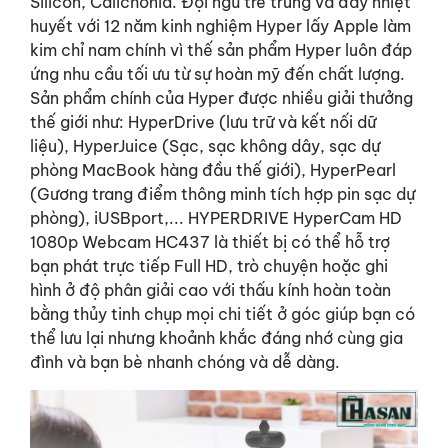
Silicon, Calichonia. Đội ngũ trẻ trung và đầy nhiệt
huyết với 12 năm kinh nghiệm Hyper lấy Apple làm
kim chỉ nam chính vì thế sản phẩm Hyper luôn đáp
ứng nhu cầu tối ưu từ sự hoàn mỹ đến chất lượng.
Sản phẩm chính của Hyper được nhiều giải thưởng
thế giới như: HyperDrive (lưu trữ và kết nối dữ
liệu), HyperJuice (Sạc, sạc không dây, sạc dự
phòng MacBook hàng đầu thế giới), HyperPearl
(Gương trang điểm thông minh tích hợp pin sạc dự
phòng), iUSBport,... HYPERDRIVE HyperCam HD
1080p Webcam HC437 là thiết bị có thể hỗ trợ
bạn phát trực tiếp Full HD, trò chuyện hoặc ghi
hình ở độ phân giải cao với thấu kính hoàn toàn
bằng thủy tinh chụp mọi chi tiết ở góc giúp bạn có
thể lưu lại nhưng khoảnh khắc đáng nhớ cùng gia
đình và bạn bè nhanh chóng và dễ dàng.