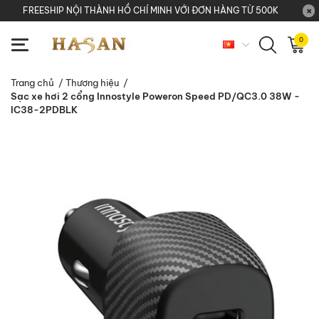
FREESHIP NỘI THÀNH HỒ CHÍ MINH VỚI ĐƠN HÀNG TỪ 500K
0
Trang chủ
/
Thương hiệu
/
Sạc xe hơi 2 cổng Innostyle Poweron Speed PD/QC3.0 38W -
IC38-2PDBLK