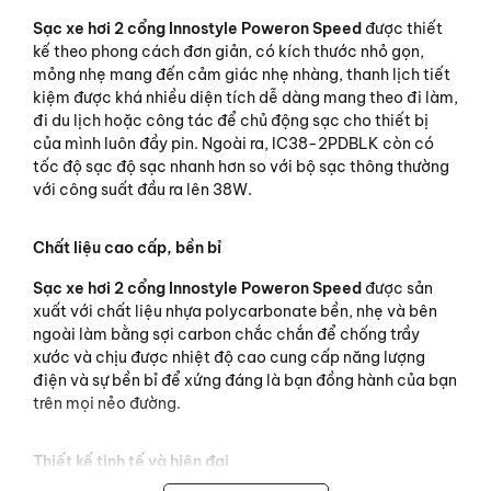
Sạc xe hơi 2 cổng Innostyle Poweron Speed
được thiết
kế theo phong cách đơn giản, có kích thước nhỏ gọn,
mỏng nhẹ mang đến cảm giác nhẹ nhàng, thanh lịch tiết
kiệm được khá nhiều diện tích dễ dàng mang theo đi làm,
đi du lịch hoặc công tác để chủ động sạc cho thiết bị
của mình luôn đầy pin. Ngoài ra, IC38-2PDBLK còn có
tốc độ sạc độ sạc nhanh hơn so với bộ sạc thông thường
với công suất đầu ra lên 38W.
Chất liệu cao cấp, bền bỉ
Sạc xe hơi 2 cổng Innostyle Poweron Speed
được sản
xuất với chất liệu nhựa polycarbonate bền, nhẹ và bên
ngoài làm bằng sợi carbon chắc chắn để chống trầy
xước và chịu được nhiệt độ cao cung cấp năng lượng
điện và sự bền bỉ để xứng đáng là bạn đồng hành của bạn
trên mọi nẻo đường.
Thiết kế tinh tế và hiện đại