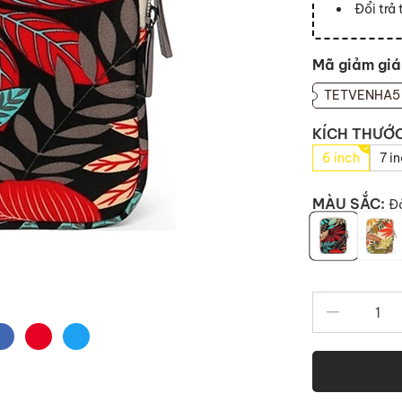
Đổi trả
Mã giảm giá
TETVENHA5
KÍCH THƯỚ
6 inch
7 i
MÀU SẮC:
Đỏ