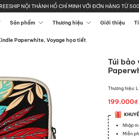
REESHIP NỘI THÀNH HỒ CHÍ MINH VỚI ĐƠN HÀNG TỪ 50
T
Sản phẩm
Thương hiệu
Giới thiệu
T
indle Paperwhite, Voyage họa tiết
Túi bảo
Paperwh
Thương hiệu:
L
199.000₫
KHUYẾN
Nhập 
Miễn ph