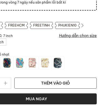
 trong vòng 7 ngày nếu sản phẩm lỗi bất kì
FREEHCM
FREETINH
PHUKIEN10
C:
Hướng dẫn chọn size
7 inch
nch
 nhạt
THÊM VÀO GIỎ
MUA NGAY