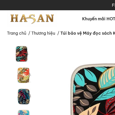
F
Khuyến mãi HO
Trang chủ
/
Thương hiệu
/
Túi bảo vệ Máy đọc sách K