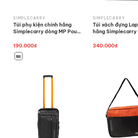
SIMPLECARRY
SIMPLECARRY
Túi phụ kiện chính hãng
Túi xách đựng Lap
Simplecarry dòng MP Pouch
hãng Simplecarry
cao cấp
Safty Laptop Cas
190.000₫
340.000₫