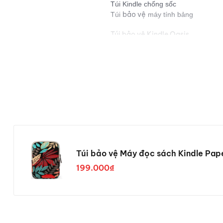
Túi Kindle chống sốc
bảo vệ
Túi
máy tính bảng
Túi bảo vệ Kindle Oasis
Túi bảo vệ Máy đọc sách Kindle 
Phương thức mua hàng
Mua hàng với hình thức giao hàng 
Giao hàng nội thành TP. Hồ Chí M
Đặt hàng qua điện thoại hoặc đặ
Hotline: 0985189835 / 0989351
Website: http://hasan.vn/se
Hasan Fanpage:
https://www.fa
Túi bảo vệ Máy đọc sách Kindle Pap
199.000₫