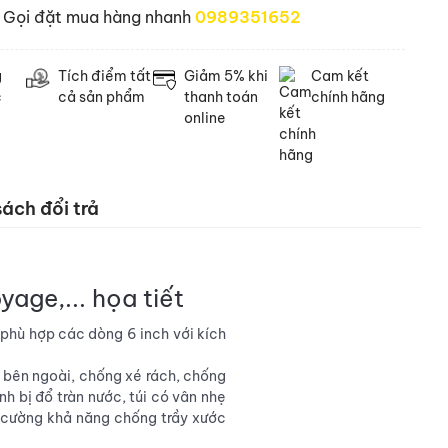
Gọi đặt mua hàng nhanh
0989351652
g
Tích điểm tất
Giảm 5% khi
Cam kết
c
cả sản phẩm
thanh toán
chính hãng
online
ách đổi trả
yage,... họa tiết
. phù hợp các dòng 6 inch với kích
p bên ngoài, chống xé rách, chống
h bị đổ tràn nước, túi có vân nhẹ
ng cường khả năng chống trầy xước