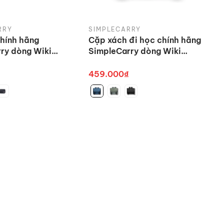
RRY
SIMPLECARRY
hính hãng
Cặp xách đi học chính hãng
ry dòng Wiki
SimpleCarry dòng Wiki
se nhiều màu
School Bag
459.000₫