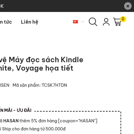
×
0K
0
in tức
Liên hệ
 vệ Máy đọc sách Kindle
ite, Voyage họa tiết
ISEN
Mã sản phẩm:
TCSK7HTDN
 MÃI - ƯU ĐÃI
mã
HASAN
thêm 5% đơn hàng [coupon="HASAN"]
í Ship cho đơn hàng từ 500.000đ