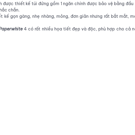
ch được thiết kế túi đứng gồm 1 ngăn chính được bảo vệ bằng đầu
hắc chắn.
ết kế gọn gàng, nhẹ nhàng, mỏng, đơn giản nhưng rất bắt mắt, m
 Paperwhite
4 có rất nhiều họa tiết đẹp và độc, phù hợp cho cả 