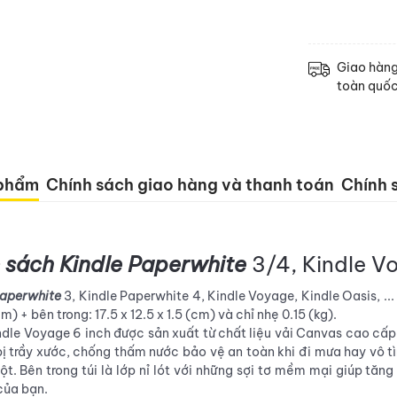
Giao hàn
toàn quố
 phẩm
Chính sách giao hàng và thanh toán
Chính s
 sách Kindle
Paperwhite
3/4, Kindle Vo
Paperwhite
3, Kindle Paperwhite 4, Kindle Voyage, Kindle Oasis, ..
m) + bên trong: 17.5 x 12.5 x 1.5 (cm) và chỉ nhẹ 0.15 (kg).
ndle Voyage 6 inch được sản xuất từ chất liệu vải Canvas cao cấ
trầy xước, chống thấm nước bảo vệ an toàn khi đi mưa hay vô tìn
t. Bên trong túi là lớp nỉ lót với những sợi tơ mềm mại giúp tă
của bạn.