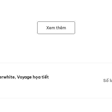
Paperwhite
Xem thêm
thu tiền, giao hàng tận nơi toàn quốc.
inh trong vòng 2h
t hàng Online.
652
arch/6%20inch%20h%E1%BB%8Da%20ti%E1%BA%BFt/0/1#view
cebook.com/phukienthoitrangdabo/
erwhite, Voyage họa tiết
Số l