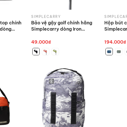
SIMPLECARRY
SIMPLECA
top chính
Bảo vệ gậy golf chính hãng
Hộp bút c
 dòng
Simplecarry dòng Iron
Simplecar
e
Cover nhiều màu
Pencil Ca
49.000₫
194.000₫