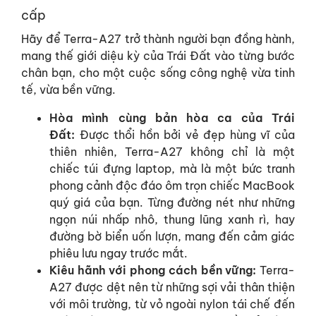
cấp
Hãy để Terra-A27 trở thành người bạn đồng hành,
mang thế giới diệu kỳ của Trái Đất vào từng bước
chân bạn, cho một cuộc sống công nghệ vừa tinh
tế, vừa bền vững.
Hòa mình cùng bản hòa ca của Trái
Đất:
Được thổi hồn bởi vẻ đẹp hùng vĩ của
thiên nhiên, Terra-A27 không chỉ là một
chiếc túi đựng laptop, mà là một bức tranh
phong cảnh độc đáo ôm trọn chiếc MacBook
quý giá của bạn. Từng đường nét như những
ngọn núi nhấp nhô, thung lũng xanh rì, hay
đường bờ biển uốn lượn, mang đến cảm giác
phiêu lưu ngay trước mắt.
Kiêu hãnh với phong cách bền vững:
Terra-
A27 được dệt nên từ những sợi vải thân thiện
với môi trường, từ vỏ ngoài nylon tái chế đến