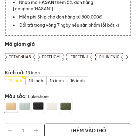
Nhập mã
HASAN
thêm 5% đơn hàng
[coupon="HASAN"]
Miễn phí Ship cho đơn hàng từ 500.000đ
Đổi trả trong vòng 7 ngày nếu sản phẩm lỗi bất kì
Mã giảm giá
TETVENHA5
FREEHCM
FREETINH
PHUKIEN10
Kích cỡ:
13 inch
13 inch
14 inch
15 inch
16 inch
Màu sắc:
Lakeshore
THÊM VÀO GIỎ