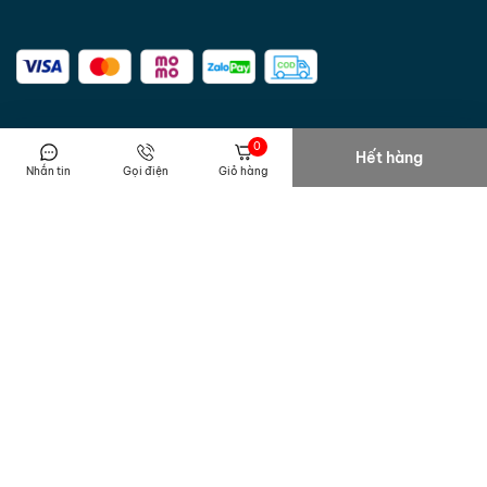
UAG
sử dụng dây kéo được làm từ kim loại nặng, rất dày dặn và
chắc chắn, dễ dàng trong việc thực hiện thao tác đóng/mở sản phầm
- bảo vệ không để nước lọt vào, tạo cảm giác an tâm cho bạn khi sử
dụng sản phẩm.
0
Hết hàng
Nhắn tin
Gọi điện
Giỏ hàng