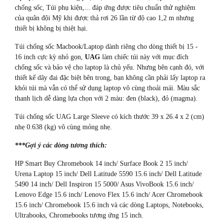
chống sốc, Túi phụ kiện,... đáp ứng được tiêu chuẩn thử nghiệm
của quân đội Mỹ khi được thả rơi 26 lần từ độ cao 1,2 m nhưng
thiết bị không bị thiệt hại.
Túi chống sốc Macbook/Laptop dành riêng cho dòng thiết bị 15 -
16 inch cực kỳ nhỏ gọn,
UAG
làm chiếc túi này với mục đích
chống sốc và bảo vệ cho laptop là chủ yếu. Nhưng bên cạnh đó, với
thiết kế dây đai đặc biệt bên trong, bạn không cần phải lấy laptop ra
khỏi túi mà vẫn có thể sử dụng laptop vô cùng thoải mái. Màu sắc
thanh lịch dễ dàng lựa chọn với 2 màu: đen (black), đỏ (magma).
Túi chống sốc UAG Large Sleeve có kích thước 39 x 26.4 x 2 (cm)
nhẹ 0.638 (kg) vô cùng mỏng nhẹ.
***Gợi ý các dòng tương thích:
HP Smart Buy Chromebook 14 inch/ Surface Book 2 15 inch/
Urena Laptop 15 inch/ Dell Latitude 5590 15.6 inch/ Dell Latitude
5490 14 inch/ Dell Inspiron 15 5000/ Asus VivoBook 15.6 inch/
Lenovo Edge 15.6 inch/ Lenovo Flex 15.6 inch/ Acer Chromebook
15.6 inch/ Chromebook 15.6 inch và các dòng Laptops, Notebooks,
Ultrabooks, Chromebooks tương ứng 15 inch.