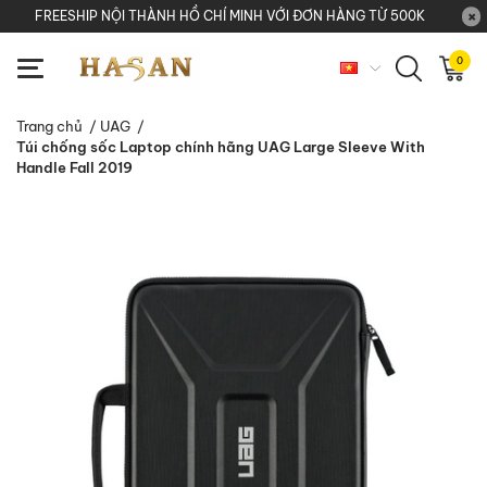
FREESHIP NỘI THÀNH HỒ CHÍ MINH VỚI ĐƠN HÀNG TỪ 500K
0
Trang chủ
/
UAG
/
Túi chống sốc Laptop chính hãng UAG Large Sleeve With
Handle Fall 2019