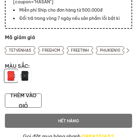
[coupon="HASAN"]
Miễn phí Ship cho đơn hàng từ 500.000đ
Đổi trả trong vòng 7 ngày nếu sản phẩm lỗi bất kì
Mã giảm giá
TETVENHA5
FREEHCM
FREETINH
PHUKIEN10
MÀU SẮC:
THÊM VÀO
GIỎ
HẾT HÀNG
Gọi đặt mua hàng nhanh
0989351652