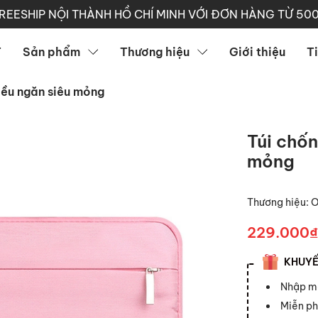
REESHIP NỘI THÀNH HỒ CHÍ MINH VỚI ĐƠN HÀNG TỪ 50
T
Sản phẩm
Thương hiệu
Giới thiệu
T
iều ngăn siêu mỏng
Túi chốn
mỏng
Thương hiệu:
229.000₫
KHUYẾN
Nhập 
Miễn ph