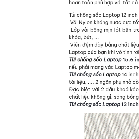
hoàn toàn phù hợp với tất c
Túi chống sốc Laptop 12 inch 
Vải Nylon kháng nước cực tốt,
Lớp vải bông mịn lót bên tr
khóa, bút, ...
Viền đệm dày bằng chất liệu
Laptop của bạn khi vô tình rơi
Túi chống sốc
Laptop
15.6 i
nếu phải mang vác Laptop mỗ
Túi chống sốc
Laptop
14 inch
tài liệu, ..., 2 ngăn phụ nhỏ c
Đặc biệt với 2 đầu khoá ké
chất liệu không gỉ, sáng bóng
Túi chống sốc
Laptop
13 inch