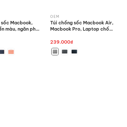
OEM
 sốc Macbook,
Túi chống sốc Macbook Air,
ền màu, ngăn phụ
Macbook Pro, Laptop chống
 quai xách bằng
sốc mỏng nhẹ
239.000₫