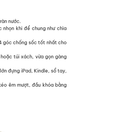
tràn nước.
c nhọn khi để chung như chìa
4 góc chống sốc tốt nhất cho
 hoặc túi xách, vừa gọn gàng
ớn đựng iPad, Kindle, sổ tay,
 kéo êm mượt, đầu khóa bằng