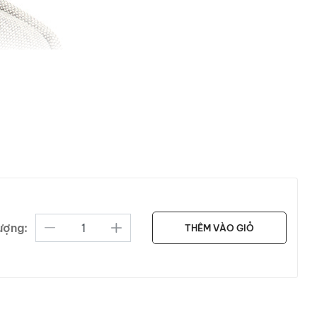
ượng:
THÊM VÀO GIỎ