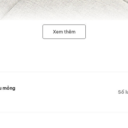
Xem thêm
êu mỏng
Số l