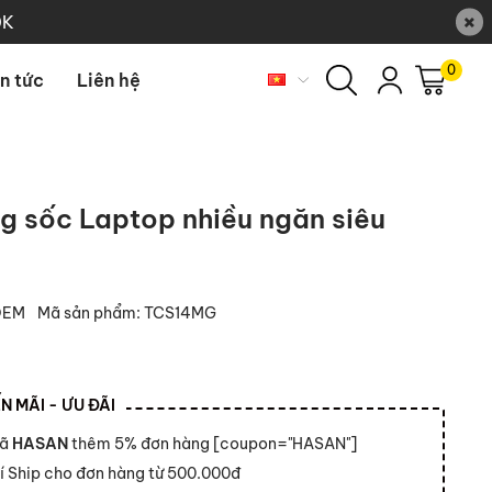
×
0K
0
in tức
Liên hệ
g sốc Laptop nhiều ngăn siêu
OEM
Mã sản phẩm:
TCS14MG
 MÃI - ƯU ĐÃI
mã
HASAN
thêm 5% đơn hàng [coupon="HASAN"]
í Ship cho đơn hàng từ 500.000đ