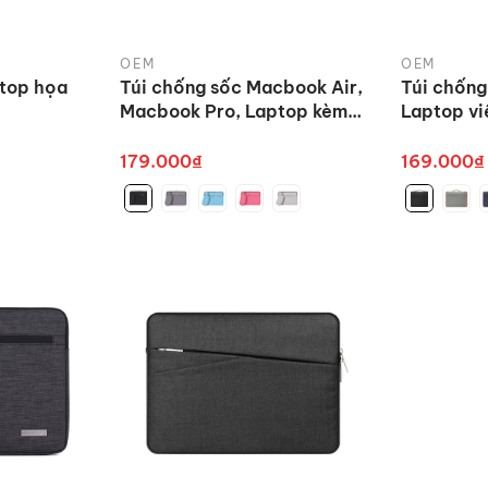
OEM
OEM
ptop họa
Túi chống sốc Macbook Air,
Túi chống
Macbook Pro, Laptop kèm
Laptop vi
túi phụ rời
ngang kèm
da
179.000₫
169.000₫