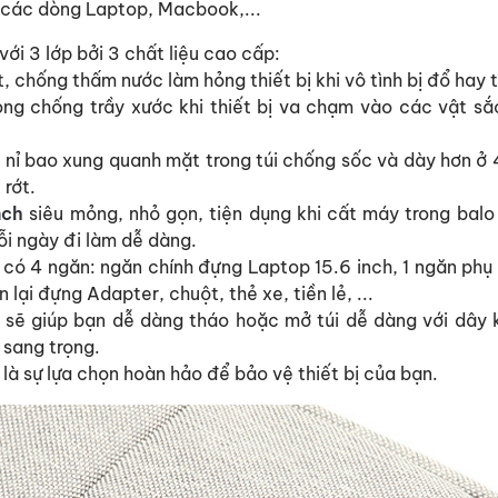
ả các dòng Laptop, Macbook,...
với 3 lớp bởi 3 chất liệu cao cấp:
 chống thấm nước làm hỏng thiết bị khi vô tình bị đổ hay 
ong chống trầy xước khi thiết bị va chạm vào các vật sắ
 nỉ bao xung quanh mặt trong túi chống sốc và dày hơn ở 
 rớt.
nch
siêu mỏng, nhỏ gọn, tiện dụng khi cất máy trong balo
i ngày đi làm dễ dàng.
 có 4 ngăn: ngăn chính đựng Laptop 15.6 inch, 1 ngăn phụ l
òn lại đựng Adapter, chuột, thẻ xe, tiền lẻ, ...
o sẽ giúp bạn dễ dàng tháo hoặc mở túi dễ dàng với dây
 sang trọng.
là sự lựa chọn hoàn hảo để bảo vệ thiết bị của bạn.