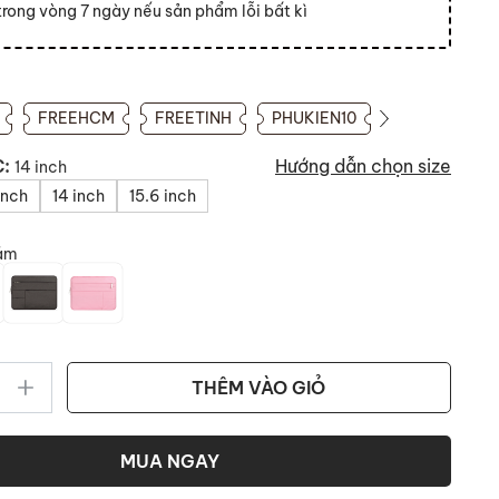
 trong vòng 7 ngày nếu sản phẩm lỗi bất kì
FREEHCM
FREETINH
PHUKIEN10
C:
Hướng dẫn chọn size
14 inch
inch
14 inch
15.6 inch
ám
THÊM VÀO GIỎ
MUA NGAY