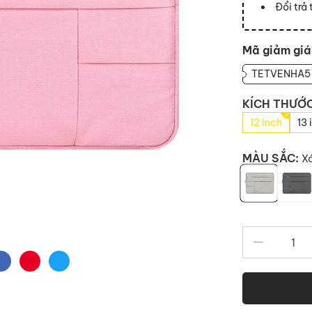
Đổi trả
Mã giảm giá
TETVENHA5
KÍCH THƯỚ
12 inch
13 
MÀU SẮC:
X