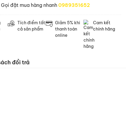
Gọi đặt mua hàng nhanh
0989351652
g
Tích điểm tất
Giảm 5% khi
Cam kết
c
cả sản phẩm
thanh toán
chính hãng
online
ách đổi trả