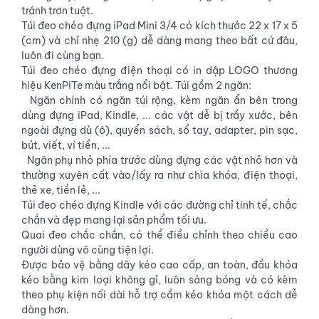
tránh trơn tuột.
Túi đeo chéo đựng iPad Mini 3/4 có kích thước 22 x 17 x 5
(cm) và chỉ nhẹ 210 (g) dễ dàng mang theo bất cứ đâu,
luôn đi cùng bạn.
Túi đeo chéo đựng điện thoại có in dập LOGO thương
hiệu KenPiTe màu trắng nổi bật. Túi gồm 2 ngăn:
Ngăn chính có ngăn túi rộng, kèm ngăn ẩn bên trong
dùng đựng iPad, Kindle, ... các vật dễ bị trầy xước, bên
ngoài đựng dù (ô), quyển sách, sổ tay, adapter, pin sạc,
bút, viết, ví tiền, ...
Ngăn phụ nhỏ phía trước dùng đựng các vật nhỏ hơn và
thường xuyên cất vào/lấy ra như chìa khóa, điện thoại,
thẻ xe, tiền lẻ, ...
Túi đeo chéo đựng Kindle với các đường chỉ tinh tế, chắc
chắn và đẹp mang lại sản phẩm tối ưu.
Quai đeo chắc chắn, có thể điều chỉnh theo chiều cao
người dùng vô cùng tiện lợi.
Được bảo vệ bằng dây kéo cao cấp, an toàn, đầu khóa
kéo bằng kim loại không gỉ, luôn sáng bóng và có kèm
theo phụ kiện nối dài hỗ trợ cầm kéo khóa một cách dễ
dàng hơn.