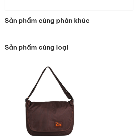
thức này khách hàng xem hàng tại nhà, thanh toán
- Hàng không đúng chủng loại, mẫu mã trong đơn
Hasan
tiền mặt cho nhân viên giao nhận hàng.
Fanpage:
https://www.facebook.com/phukienthoitrang
hàng đã đặt hoặc như trên website tại thời điểm
Cách 3:
dabo/
Chuyển khoản trước: Quý khách chuyển
Sản phẩm cùng phân khúc
đặt hàng.
Tìm mua sản phẩm này:
khoản trước, sau đó chúng tôi tiến hành giao hàng
- Không đủ số lượng, không đủ bộ như trong đơn
Túi đeo chéo đựng iPad Mini
theo thỏa thuận hoặc hợp đồng với Quý khách.
hàng.
Túi đeo chéo đẹp
Ngân Hàng : ACB - Tên Tài Khoản : Huỳnh Thái Vinh
- Tình trạng bên ngoài bị ảnh hưởng như rách bao
Túi đeo chéo đựng điện thoại
Sản phẩm cùng loại
- STK: 1019957
bì, bong tróc, bể vỡ…
Túi đeo chéo nữ
*
Khách hàng có trách nhiệm trình giấy tờ liên quan
Túi đeo chéo nam
*Lưu ý
Túi đeo chéo mới
chứng minh sự thiếu sót trên để hoàn thành việc
- Sau khi chuyển khoản, chúng tôi sẽ liên hệ xác nhận
Túi đeo chéo đựng Kindle
hoàn trả/đổi trả hàng hóa.
và tiến hành giao hàng.
- Nếu sau thời gian thỏa thuận mà chúng tôi không
2. Quy định về thời gian thông báo và gửi sản
giao hàng hoặc không phản hồi lại, quý khách có thể
phẩm đổi trả
gửi khiếu nại trực tiếp về địa chỉ trụ sở.
Thời gian
- Đối với khách hàng có nhu cầu mua số lượng lớn để
Trong vòng 24h kể từ khi nhận sản
thông báo
kinh doanh hoặc buôn sỉ vui lòng liên hệ trực tiếp với
phẩm đối với trường hợp sản phẩm
đổi trả
chúng tôi để có chính sách giá cả hợp lý. Và việc
thiếu phụ kiện, quà tặng hoặc bể vỡ.
thanh toán sẽ được thực hiện theo hợp đồng.
Thời gian
Chúng tôi cam kết kinh doanh minh bạch, hợp pháp,