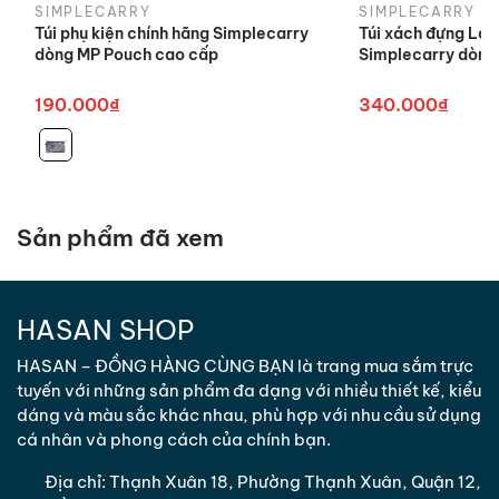
trả sản
phẩm.
SIMPLECARRY
SIMPLECARRY
Túi phụ kiện chính hãng Simplecarry
Túi xách đựng Lap
phẩm
dòng MP Pouch cao cấp
Simplecarry dòng
Khách hàng có thể mang hàng trực
Địa điểm
tiếp đến văn phòng/ cửa hàng của
190.000₫
340.000₫
đổi trả sản
chúng tôi hoặc chuyển qua đường
phẩm
chuyển phát.
*
Trong trường hợp Quý Khách hàng có ý kiến đóng
góp/khiếu nại liên quan đến chất lượng sản phẩm,
Sản phẩm đã xem
Quý Khách hàng vui lòng liên hệ đường dây chăm
sóc khách hàng của chúng tôi.
HASAN SHOP
3. Hình thức đổi trả
HASAN – ĐỒNG HÀNG CÙNG BẠN là trang mua sắm trực
- Chúng tôi thực hiện đổi hàng hóa đúng loại sản
tuyến với những sản phẩm đa dạng với nhiều thiết kế, kiểu
phẩm mà khách hàng đặt đối với sản phẩm giao
dáng và màu sắc khác nhau, phù hợp với nhu cầu sử dụng
sai hàng/ sai số lượng hoặc khi phát sinh sản phẩm
cá nhân và phong cách của chính bạn.
không đạt cam kết.
- Đổi sản phẩm khác có giá trị tương đương cho
Địa chỉ:
Thạnh Xuân 18, Phường Thạnh Xuân, Quận 12,