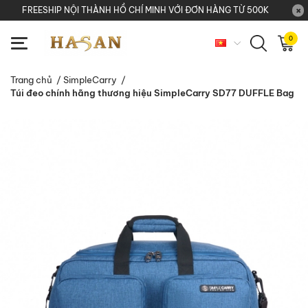
FREESHIP NỘI THÀNH HỒ CHÍ MINH VỚI ĐƠN HÀNG TỪ 500K
0
Trang chủ
/
SimpleCarry
/
Túi đeo chính hãng thương hiệu SimpleCarry SD77 DUFFLE Bag