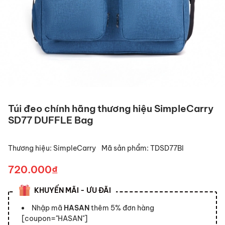
Túi đeo chính hãng thương hiệu SimpleCarry
SD77 DUFFLE Bag
Thương hiệu:
SimpleCarry
Mã sản phẩm:
TDSD77Bl
720.000₫
KHUYẾN MÃI - ƯU ĐÃI
Nhập mã
HASAN
thêm 5% đơn hàng
[coupon="HASAN"]