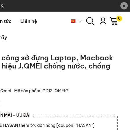
×
0K
0
in tức
Liên hệ
rầy
h công sở đựng Laptop, Macbook
 hiệu J.QMEI chống nước, chống
.Qmei
Mã sản phẩm:
CD13JQMEIG
₫
 MÃI - ƯU ĐÃI
mã
HASAN
thêm 5% đơn hàng [coupon="HASAN"]