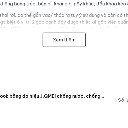
 không bong tróc, bền bỉ, không bị gãy khúc, đầu khóa kéo
hái rời, có thể gắn vào/ tháo ra tùy ý sử dụng và còn có thể
ặc biệt ở vị trí 2 góc cạnh đáy được thiết kế gấp viền qu
O J.QMEI in nổi bật phía mặt trước của cặp da rất dễ nhìn
Xem thêm
nch có 3 màu sắc cho nữ: Xám, Hồng phấn, Hồng đậm.
Túi xách, Cặp da công sở
 Vải lụa
inch và 17.3 inch
.66 - 0.7 kg
ook bằng da hiệu J.QMEI chống nước, chống
Số l
cm) - 38 x 28 x 5.5 (cm) - 41 x 30 x 5.5 (cm) - 44 x 35 x
 đậm, Xám.