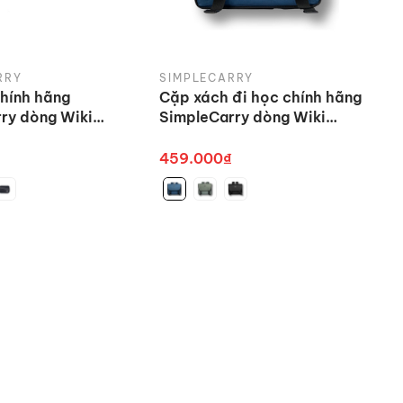
RRY
SIMPLECARRY
hính hãng
Cặp xách đi học chính hãng
ry dòng Wiki
SimpleCarry dòng Wiki
se nhiều màu
School Bag
459.000₫