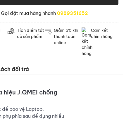
Gọi đặt mua hàng nhanh
0989351652
g
Tích điểm tất
Giảm 5% khi
Cam kết
c
cả sản phẩm
thanh toán
chính hãng
online
ách đổi trả
a hiệu J.QMEI chống
t để bảo vệ Laptop,
ăn phụ phía sau để đựng nhiều