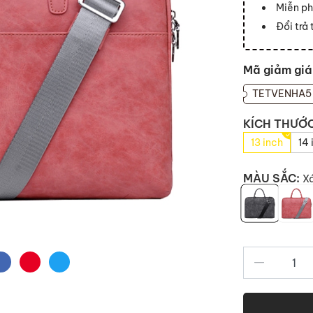
Miễn ph
Đổi trả
Mã giảm giá
TETVENHA5
KÍCH THƯỚ
13 inch
14 
MÀU SẮC:
X