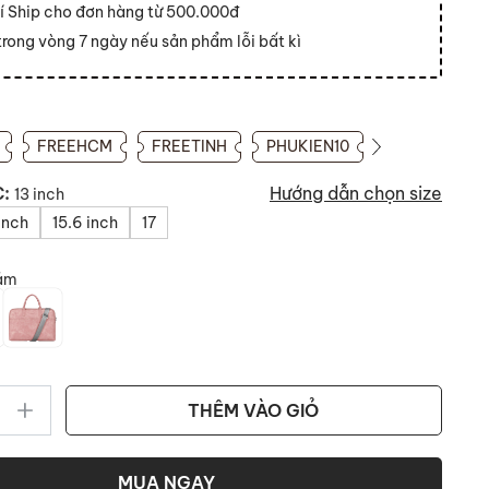
í Ship cho đơn hàng từ 500.000đ
 trong vòng 7 ngày nếu sản phẩm lỗi bất kì
FREEHCM
FREETINH
PHUKIEN10
C:
Hướng dẫn chọn size
13 inch
inch
15.6 inch
17
ám
THÊM VÀO GIỎ
MUA NGAY