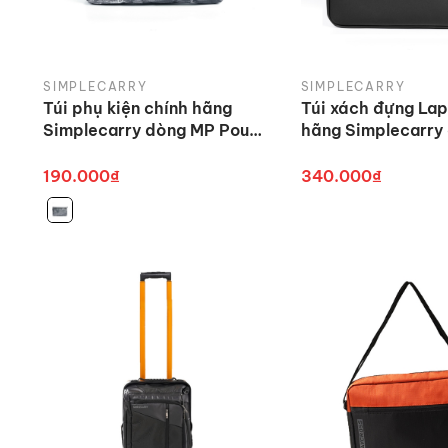
SIMPLECARRY
SIMPLECARRY
Túi phụ kiện chính hãng
Túi xách đựng Lap
Simplecarry dòng MP Pouch
hãng Simplecarry
cao cấp
Safty Laptop Cas
190.000₫
340.000₫