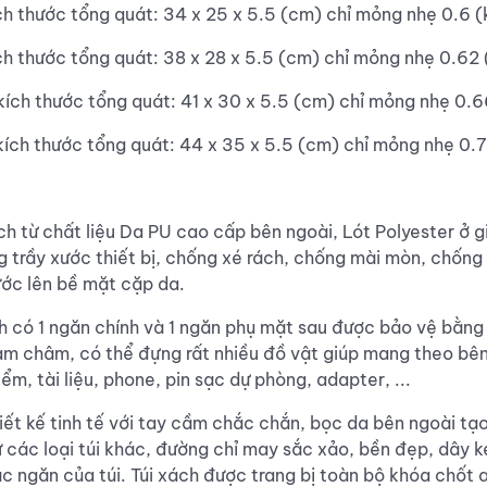
ch thước tổng quát: 34 x 25 x 5.5 (cm) chỉ mỏng nhẹ 0.6 (
ch thước tổng quát: 38 x 28 x 5.5 (cm) chỉ mỏng nhẹ 0.62 
kích thước tổng quát: 41 x 30 x 5.5 (cm) chỉ mỏng nhẹ 0.6
kích thước tổng quát: 44 x 35 x 5.5 (cm) chỉ mỏng nhẹ 0.7
h từ chất liệu Da PU cao cấp bên ngoài, Lót Polyester ở g
trầy xước thiết bị, chống xé rách, chống mài mòn, chống 
ước lên bề mặt cặp da.
 có 1 ngăn chính và 1 ngăn phụ mặt sau được bảo vệ bằng
m châm, có thể đựng rất nhiều đồ vật giúp mang theo bên 
iểm, tài liệu, phone, pin sạc dự phòng, adapter, ...
ết kế tinh tế với tay cầm chắc chắn, bọc da bên ngoài tạo
 các loại túi khác, đường chỉ may sắc xảo, bền đẹp, dây 
 ngăn của túi. Túi xách được trang bị toàn bộ khóa chốt 