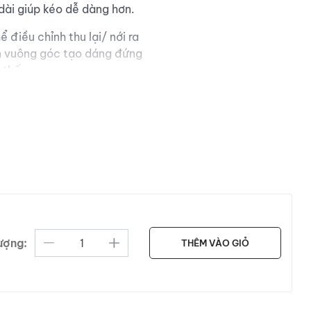
 dài giúp kéo dễ dàng hơn.
 điều chỉnh thu lại/ nới ra
ấn vuông góc tạo dáng đứng
 thấy.
ượng:
THÊM VÀO GIỎ
 5.5 (cm)