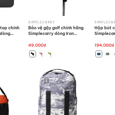
SIMPLECARRY
SIMPLECA
top chính
Bảo vệ gậy golf chính hãng
Hộp bút c
 dòng
Simplecarry dòng Iron
Simplecar
e
Cover nhiều màu
Pencil Ca
49.000₫
194.000₫