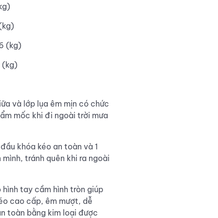
kg)
(kg)
6 (kg)
 (kg)
iữa và lớp lụa êm mịn có chức
ẩm mốc khi đi ngoài trời mưa
 đầu khóa kéo an toàn và 1
mình, tránh quên khi ra ngoài
 hình tay cầm hình tròn giúp
kéo cao cấp, êm mượt, dễ
an toàn bằng kim loại được