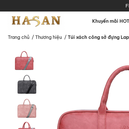
F
Khuyến mãi HO
Trang chủ
/
Thương hiệu
/
Túi xách công sở đựng La