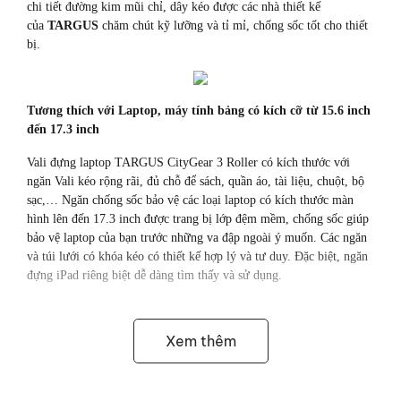
chi tiết đường kim mũi chỉ, dây kéo được các nhà thiết kế
của
TARGUS
chăm chút kỹ lưỡng và tỉ mỉ, chống sốc tốt cho thiết
bị.
Tương thích với Laptop, máy tính bảng có kích cỡ từ 15.6 inch
đến 17.3 inch
Vali đựng laptop TARGUS CityGear 3 Roller có kích thước với
ngăn Vali kéo rộng rãi, đủ chỗ để sách, quần áo, tài liệu, chuột, bộ
sạc,… Ngăn chống sốc bảo vệ các loại laptop có kích thước màn
hình lên đến 17.3 inch được trang bị lớp đệm mềm, chống sốc giúp
bảo vệ laptop của bạn trước những va đập ngoài ý muốn. Các ngăn
và túi lưới có khóa kéo có thiết kế hợp lý và tư duy. Đặc biệt, ngăn
đựng iPad riêng biệt dễ dàng tìm thấy và sử dụng.
Xem thêm
Chất liệu Polyester 1680D chống thấm nước, đường chỉ tỉ mỉ,
chắc chắn
Vali Laptop TARGUS CityGear 3 Roller với chất liệu Polyester