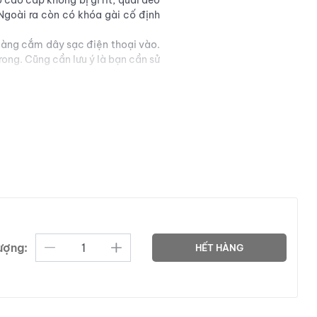
 cao cấp không bị gì rít, quai đeo
 Ngoài ra còn có khóa gài cố định
dàng cắm dây sạc điện thoại vào.
rong. Cũng cần lưu ý là bạn cần sử
a kích hoạt thì mới sử dụng được.
chống rơi rớt, chống giật, ... vô
ượng:
HẾT HÀNG