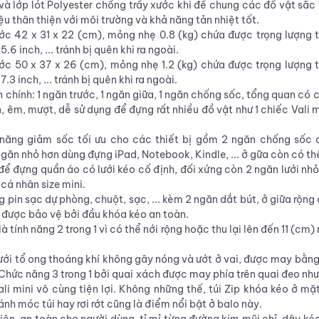
và lớp lót Polyester chống trầy xước khi để chung các đồ vật sắc 
iệu thân thiện với môi trường và khả năng tản nhiệt tốt.
ớc 42 x 31 x 22 (cm), mỏng nhẹ 0.8 (kg) chứa được trọng lượng 
.6 inch, ... tránh bị quên khi ra ngoài.
ước 50 x 37 x 26 (cm), mỏng nhẹ 1.2 (kg) chứa được trọng lượng
.3 inch, ... tránh bị quên khi ra ngoài.
chính: 1 ngăn trước, 1 ngăn giữa, 1 ngăn chống sốc, tổng quan có c
 êm, mượt, dễ sử dụng để đựng rất nhiều đồ vật như 1 chiếc Vali
năng giảm sốc tối ưu cho các thiết bị gồm 2 ngăn chống sốc đ
, ngăn nhỏ hơn dùng đựng iPad, Notebook, Kindle, ... ở gữa còn có t
để đựng quần áo có lưới kéo cố định, đối xứng còn 2 ngăn lưới nh
 cá nhân size mini.
 pin sạc dự phòng, chuột, sạc, ... kèm 2 ngăn dắt bút, ở giữa rộng 
u được bảo vệ bởi đầu khóa kéo an toàn.
ính năng 2 trong 1 vì có thể nới rộng hoặc thu lại lên đến 11 (cm) r
ưới tổ ong thoáng khí không gây nóng và ướt ở vai, được may bằng
. Chức năng 3 trong 1 bởi quai xách được may phía trên quai đeo nh
li mini vô cùng tiện lợi. Không những thế, túi Zip khóa kéo ở mặ
 tránh móc túi hay rơi rớt cũng là điểm nổi bật ở balo này.