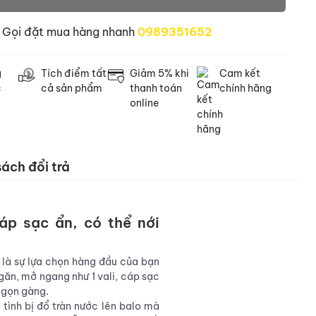
Gọi đặt mua hàng nhanh
0989351652
g
Tích điểm tất
Giảm 5% khi
Cam kết
c
cả sản phẩm
thanh toán
chính hãng
online
ách đổi trả
áp sạc ẩn
, có thể nới
, là sự lựa chọn hàng đầu của bạn
găn, mở ngang như 1 vali, cáp sạc
t gọn gàng.
 tình bị đổ tràn nước lên balo mà