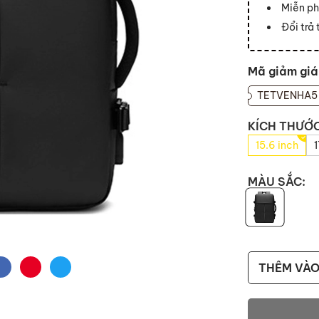
Miễn ph
Đổi trả
Mã giảm giá
TETVENHA5
KÍCH THƯỚC
15.6 inch
1
MÀU SẮC:
THÊM VÀO