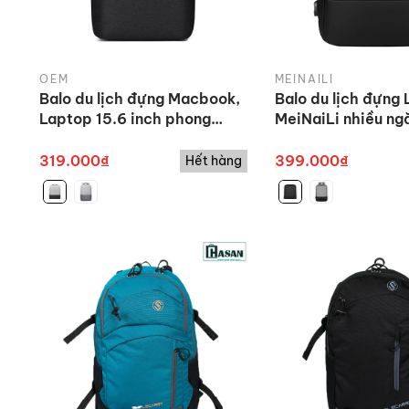
OEM
MEINAILI
Balo du lịch đựng Macbook,
Balo du lịch đựng
Laptop 15.6 inch phong
MeiNaiLi nhiều ng
cách thể thao
sốc, chống nước 
sạc ẩn
319.000₫
399.000₫
Hết hàng