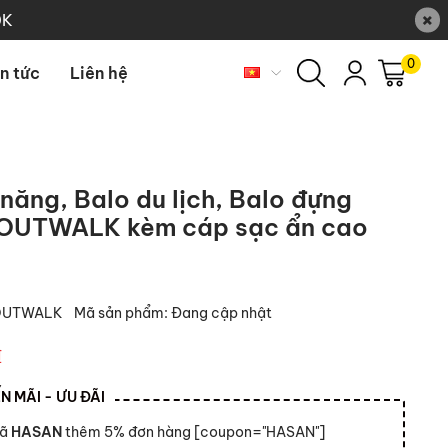
×
0K
0
in tức
Liên hệ
năng, Balo du lịch, Balo đựng
OUTWALK kèm cáp sạc ẩn cao
OUTWALK
Mã sản phẩm:
Đang cập nhật
₫
 MÃI - ƯU ĐÃI
mã
HASAN
thêm 5% đơn hàng [coupon="HASAN"]