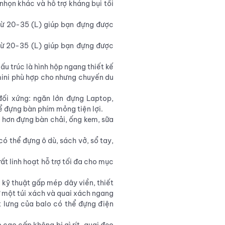
nhọn khác và hỗ trợ kháng bụi tối
từ 20-35 (L) giúp bạn đựng được
 từ 20-35 (L) giúp bạn đựng được
ấu trúc là hình hộp ngang thiết kế
 mini phù hợp cho nhưng chuyến du
ối xứng: ngăn lớn đựng Laptop,
hể đựng bàn phím mỏng tiện lợi.
ỏ hơn đựng bàn chải, ống kem, sữa
có thể đựng ô dù, sách vở, sổ tay,
ất linh hoạt hỗ trợ tối đa cho mục
 kỹ thuật gấp mép dây viền, thiết
ư một túi xách và quai xách ngang
t lưng của balo có thể đựng điện