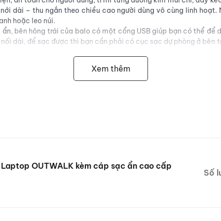
ện, an toàn cho người dùng, tỉ mỉ từng đường kim mũi chỉ, dây kéo
 nới dài – thu ngắn theo chiều cao người dùng vô cùng linh hoạt.
hanh hoặc leo núi.
 ẩn
, bên hông trái của balo có một cổng USB giúp bạn có thể để 
nối dài, để sạc được thì bạn cần phải có cục sạc dự phòng ở bên t
B vào là tự động sạc, chứ loại phải nhấn nút thì phải mở ba lô r
i và an toàn cho người sử dụng.
Xem thêm
i đến đai ngang ở mặt lưng Balo dùng để gắn vào tay cầm của Vali 
thu tiền, giao hàng tận nơi toàn quốc.
inh trong vòng 2h
t hàng Online.
652
cebook.com/phukienthoitrangdabo/
ựng Laptop OUTWALK kèm cáp sạc ẩn cao cấp
Số l