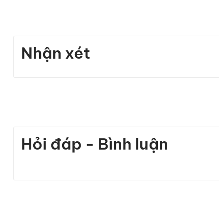
Balo nhiều ngăn
Balo chống sốc laptop
Balo đựng Laptop
B
alo đa năng
Nhận xét
Balo du lịch đa năng
Balo đẹp
Balo mới nhất
Balo cáp sạc
Balo Outwalk
Hỏi đáp - Bình luận