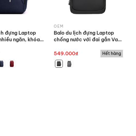
OEM
ịch đựng Laptop
Balo du lịch đựng Laptop
 nhiều ngăn, khóa
chống nước với đai gắn Vali,
he phone và cáp
quai xách ngang kèm cáp
n lợi
sạc ẩn
₫
549.000₫
Hết hàng