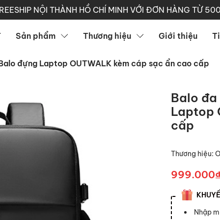
REESHIP NỘI THÀNH HỒ CHÍ MINH VỚI ĐƠN HÀNG TỪ 50
T
Sản phẩm
Thương hiệu
Giới thiệu
T
h, Balo đựng Laptop OUTWALK kèm cáp sạc ẩn cao cấp
Balo đa 
Laptop 
cấp
Thương hiệu:
999.000
KHUYẾN
Nhập 