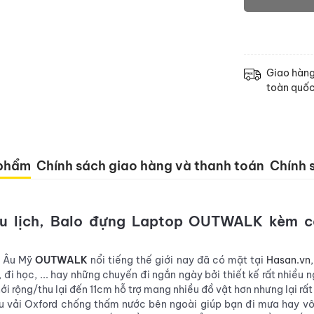
Giao hàn
toàn quố
 phẩm
Chính sách giao hàng và thanh toán
Chính s
u lịch
,
Balo đựng Laptop
OUTWALK
kèm
c
u Âu Mỹ
OUTWALK
nổi tiếng thế giới nay đã có mặt tại
Hasan.vn
đi học, ... hay những chuyến đi ngắn ngày bởi thiết kế rất nhiều n
nới rộng/thu lại đến 11cm hỗ trợ mang nhiều đồ vật hơn nhưng lại rấ
ệu vải Oxford chống thấm nước bên ngoài
giúp bạn đi mưa hay vô