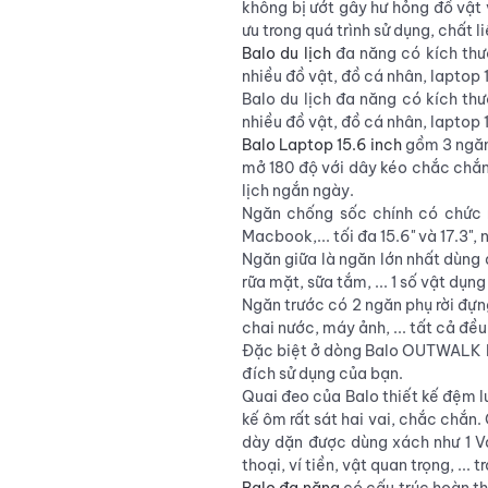
không bị ướt gây hư hỏng đồ vật 
ưu trong quá trình sử dụng, chất l
Balo du
lịch
đa năng có kích thư
nhiều đồ vật, đồ cá nhân, laptop 15
Balo du lịch đa năng có kích th
nhiều đồ vật, đồ cá nhân, laptop 17
Balo Laptop 15.6 inch
gồm 3 ngăn 
mở 180 độ với dây kéo chắc chắn,
lịch ngắn ngày.
Ngăn chống sốc chính có chức 
Macbook,... tối đa 15.6" và 17.3"
Ngăn giữa là ngăn lớn nhất dùng 
rữa mặt, sữa tắm, ... 1 số vật dụng
Ngăn trước có 2 ngăn phụ rời đựng
chai nước, máy ảnh, ... tất cả đề
Đặc biệt ở dòng Balo OUTWALK là t
đích sử dụng của bạn.
Quai đeo của Balo thiết kế đệm l
kế ôm rất sát hai vai, chắc chắn
dày dặn được dùng xách như 1 Va
thoại, ví tiền, vật quan trọng, ...