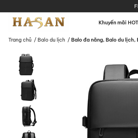
F
Khuyến mãi HO
Trang chủ
/
Balo du lịch
/
Balo đa năng, Balo du lịc