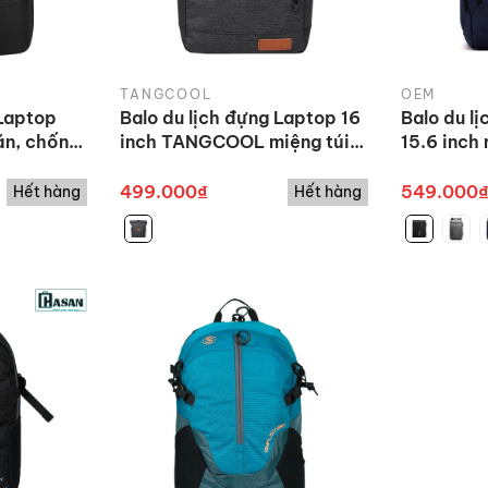
TANGCOOL
OEM
 Laptop
Balo du lịch đựng Laptop 16
Balo du l
ăn, chống
inch TANGCOOL miệng túi
15.6 inch
kèm cáp
cuốn kèm ngăn phụ
mật mã, k
sạc ẩn tiệ
499.000₫
549.000
Hết hàng
Hết hàng