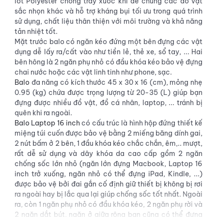
lót Polyester chống trầy xước khi để chung các đồ vật
sắc nhọn khác và hỗ trợ kháng bụi tối ưu trong quá trình
sử dụng, chất liệu thân thiện với môi trường và khả năng
tản nhiệt tốt.
Mặt trước balo có ngăn kéo đứng một bên đựng các vật
dụng dễ lấy ra/cất vào như tiền lẻ, thẻ xe, sổ tay, ... Hai
bên hông là 2 ngăn phụ nhỏ có đầu khóa kéo bảo vệ đựng
chai nước hoặc các vật linh tinh như phone, sạc.
Balo
đa năng có kích thước 45 x 30 x 16 (cm), mỏng nhẹ
0.95 (kg) chứa được trọng lượng từ 20-35 (L) giúp bạn
đựng được nhiều đồ vật, đồ cá nhân, laptop, ... tránh bị
quên khi ra ngoài.
Balo Laptop 16 inch
có cấu trúc là hình hộp đứng thiết kế
miệng túi cuốn được bảo vệ bằng 2 miếng băng dính gai,
2 nút bấm ở 2 bên, 1 đầu khóa kéo chắc chắn, êm,.. mượt,
rất dễ sử dụng và dây khóa da cao cấp gồm 2 ngăn
chống sốc lớn nhỏ (ngăn lớn đựng Macbook, Laptop 16
inch trở xuống, ngăn nhỏ có thể đựng iPad, Kindle, ...)
được bảo vệ bởi đai gắn cố định giữ thiết bị không bị rơi
ra ngoài hay bị lắc qua lại giúp chống sốc tốt nhất. Ngoài
ra, còn 1 ngăn phụ nhỏ có đầu khóa kéo, 2 ngăn phụ rời và
2 ngăn dắt bút, ngăn ở giữa rộng bạn cũng có thể đựng