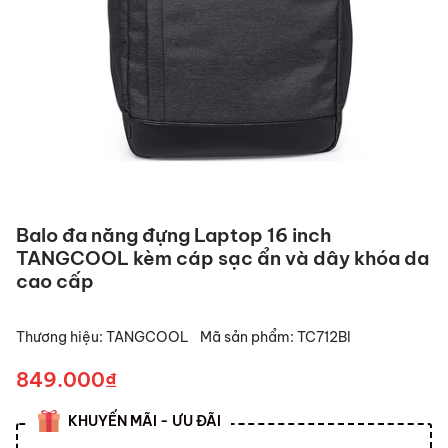
Balo đa năng đựng Laptop 16 inch
TANGCOOL kèm cáp sạc ẩn và dây khóa da
cao cấp
Thương hiệu:
TANGCOOL
Mã sản phẩm:
TC712Bl
849.000₫
KHUYẾN MÃI - ƯU ĐÃI