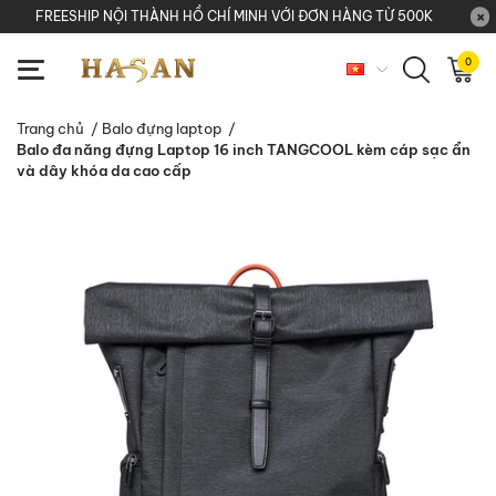
FREESHIP NỘI THÀNH HỒ CHÍ MINH VỚI ĐƠN HÀNG TỪ 500K
0
Trang chủ
/
Balo đựng laptop
/
Balo đa năng đựng Laptop 16 inch TANGCOOL kèm cáp sạc ẩn
và dây khóa da cao cấp