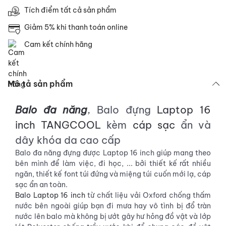
Tích điểm tất cả sản phẩm
Giảm 5% khi thanh toán online
Cam kết chính hãng
Mô tả sản phẩm
Balo
đa năng
, Balo đựng
Laptop 16
inch
TANGCOOL
kèm
cáp sạc
ẩn và
dây khóa da cao cấp
Balo đa năng đựng được Laptop 16 inch giúp mang theo
bên mình để làm việc, đi học, ... bởi thiết kế rất nhiều
ngăn, thiết kế font túi đứng và miệng túi cuốn mới lạ, cáp
sạc ẩn an toàn.
Balo
Laptop 16 inch
từ chất liệu vải Oxford chống thấm
nước bên ngoài
giúp bạn đi mưa hay vô tình bị đổ tràn
nước lên balo mà không bị ướt gây hư hỏng đồ vật và lớp