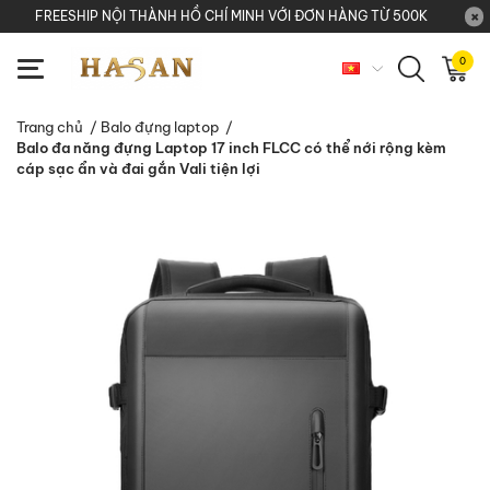
FREESHIP NỘI THÀNH HỒ CHÍ MINH VỚI ĐƠN HÀNG TỪ 500K
0
Trang chủ
/
Balo đựng laptop
/
Balo đa năng đựng Laptop 17 inch FLCC có thể nới rộng kèm
cáp sạc ẩn và đai gắn Vali tiện lợi