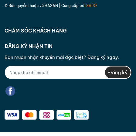
bằng hình thức chuyển khoản hoặc theo phương
© Bản quyền thuộc về
HASAN
| Cung cấp bởi
SAPO
thức thỏa thuận với khách hàng trong vòng
07
ngày
làm việc kể từ ngày nhận được yêu cầu.
CHĂM SÓC KHÁCH HÀNG
ĐĂNG KÝ NHẬN TIN
Bạn muốn nhận khuyến mãi đặc biệt? Đăng ký ngay.
Đăng ký