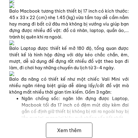
Balo Macbook tương thích thiết bị 17 inch có kích thước:
45 x 33 x 22 (cm) nhẹ 1.45 (kg) vừa tầm tay dễ cầm nắm
hay mang đi bất cứ đâu mà không bị vướng víu giúp bạn
đựng được nhiều đồ vật: đồ cá nhân, laptop, quần áo,...
tránh bị quên khi ra ngoài.
Balo Laptop được thiết kế mở 180 độ, tổng quan được
thiết kế là hình hộp đứng với dây kéo chắc chắn, êm,
mượt, dễ sử dụng để đựng rất nhiều đồ vật theo bạn đi
làm, đi chơi hay những chuyến du lịch từ 3-4 ngày.
Balo đa năng có thiết kế như một chiếc Vali Mini với
nhiều ngăn riêng biệt giúp dễ dàng lấy/cất đồ vật mà
không mất nhiều thời gian tìm kiếm. Gồm 3 ngăn:
Ngăn chống sốc: ngăn lớn đựng được Laptop,
Macbook tối đa 17 inch có đệm mút dày kèm đai
gắn cố định giữ thiết bị không bị rơi ra ngoài hay bị
lắc qua lại, mang lại hiệu quả chống sốc tốt nhất.
Ngăn chính được bảo vệ bởi túi lưới đựng quần áo,
Xem thêm
sách vở, phone, bàn phím,... những đồ vật có kích
thước lớn sắp xếp gọn gàng trong một không gian