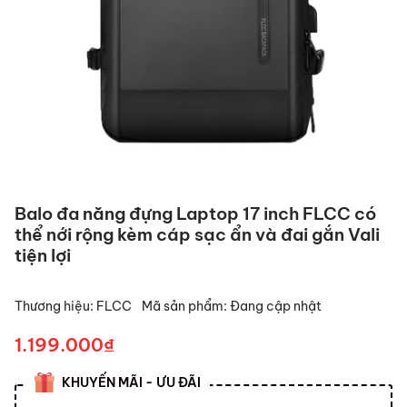
Balo đa năng đựng Laptop 17 inch FLCC có
thể nới rộng kèm cáp sạc ẩn và đai gắn Vali
tiện lợi
Thương hiệu:
FLCC
Mã sản phẩm:
Đang cập nhật
1.199.000₫
KHUYẾN MÃI - ƯU ĐÃI