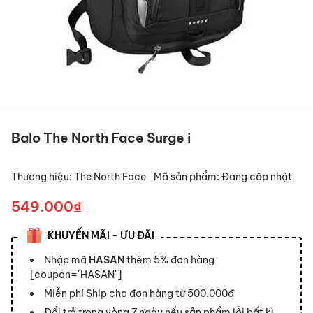
Balo The North Face Surge i
Thương hiệu:
The North Face
Mã sản phẩm:
Đang cập nhật
549.000₫
KHUYẾN MÃI - ƯU ĐÃI
Nhập mã
HASAN
thêm 5% đơn hàng
[coupon="HASAN"]
Miễn phí Ship cho đơn hàng từ 500.000đ
Đổi trả trong vòng 7 ngày nếu sản phẩm lỗi bất kì