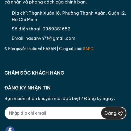
cá nhân và phong cách của chính bạn.
- Đổi sản phẩm khác có giá trị tương đương cho
khách hàng trong trường hợp sản phẩm khách
Địa chỉ:
Thạnh Xuân 18, Phường Thạnh Xuân, Quận 12,
Hồ Chí Minh
hàng đã đặt hết hàng nếu khách hàng đồng ý.
Trường hợp khách hàng không còn nhu cầu nữa do
Số điện thoại:
0989351652
lỗi hàng hóa hoặc không đồng ý với hàng hóa
Email:
hasanvn7f@gmail.com
được đổi lại công ty sẽ hoàn phí cho khách hàng
bằng hình thức chuyển khoản hoặc theo phương
© Bản quyền thuộc về
HASAN
| Cung cấp bởi
SAPO
thức thỏa thuận với khách hàng trong vòng
07
ngày
làm việc kể từ ngày nhận được yêu cầu.
CHĂM SÓC KHÁCH HÀNG
ĐĂNG KÝ NHẬN TIN
Bạn muốn nhận khuyến mãi đặc biệt? Đăng ký ngay.
Đăng ký