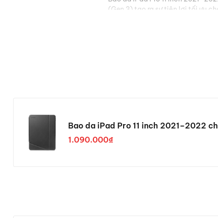
(Gen 3) tạo ra sự tiện lợi tối ưu c
Bao da iPad Pro 11 inch 2021–2022 c
B0203 - B50A1
1.090.000₫