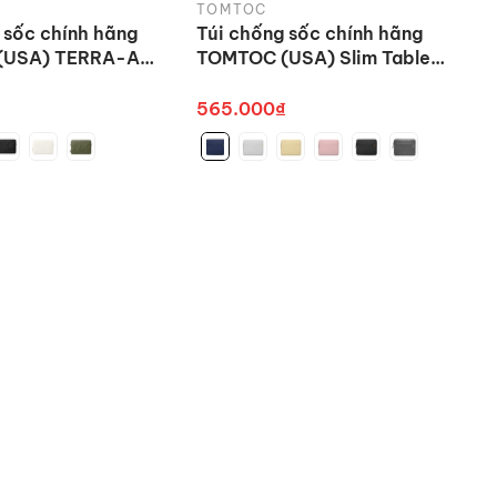
TOMTOC
 sốc chính hãng
Túi chống sốc chính hãng
(USA) TERRA-A27
TOMTOC (USA) Slim Tablet
ook/Ultrabook
Sleeve Bag - A18 cho iPad
Pro 11/ M2/M1 12.9 inch
565.000₫
h iPad khi đậy và mở nắp, tiết