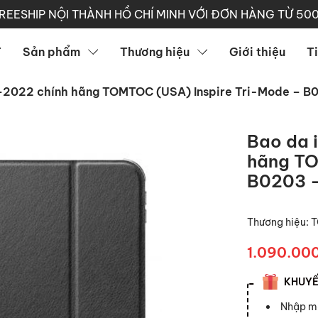
REESHIP NỘI THÀNH HỒ CHÍ MINH VỚI ĐƠN HÀNG TỪ 50
T
Sản phẩm
Thương hiệu
Giới thiệu
T
21–2022 chính hãng TOMTOC (USA) Inspire Tri-Mode – B
Bao da 
hãng TO
B0203 
Thương hiệu:
1.090.00
KHUYẾN
Nhập 