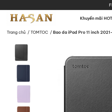
F
Khuyến mãi HO
Trang chủ
/
TOMTOC
/
Bao da iPad Pro 11 inch 20