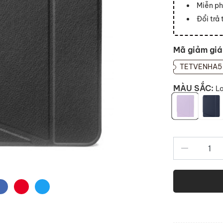
Miễn ph
Đổi trả
Mã giảm giá
TETVENHA5
MÀU SẮC:
L