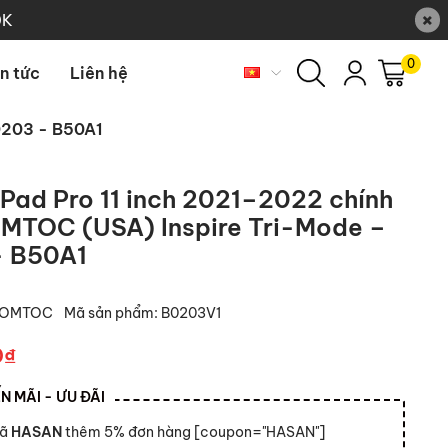
×
0K
0
in tức
Liên hệ
0203 - B50A1
iPad Pro 11 inch 2021–2022 chính
MTOC (USA) Inspire Tri-Mode –
- B50A1
TOMTOC
Mã sản phẩm:
B0203V1
0₫
 MÃI - ƯU ĐÃI
mã
HASAN
thêm 5% đơn hàng [coupon="HASAN"]