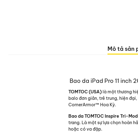
Mô tả sản
Bao da iPad Pro 11 inch
TOMTOC (USA)
là một thương hi
balo đơn giản, trẻ trung, hiện đại
CornerArmor™ Hoa Kỳ.
Bao da TOMTOC Inspire Tri-Mo
trang. Là một sự lựa chọn hoàn hả
hoặc có va đập.