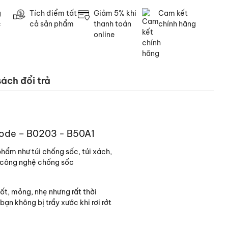
g
Tích điểm tất
Giảm 5% khi
Cam kết
c
cả sản phẩm
thanh toán
chính hãng
online
ách đổi trả
Mode – B0203 - B50A1
phẩm như túi chống sốc, túi xách,
ới công nghệ chống sốc
ốt, mỏng, nhẹ nhưng rất thời
ạn không bị trầy xước khi rơi rớt