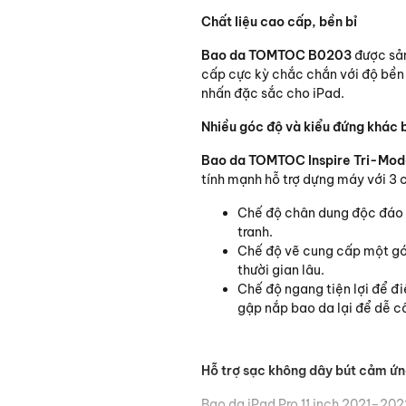
Chất liệu cao cấp, bền bỉ
Bao da TOMTOC B0203
được sản
cấp cực kỳ chắc chắn với độ bền
nhấn đặc sắc cho iPad.
Nhiều góc độ và kiểu đứng khác bi
Bao da TOMTOC Inspire Tri-Mo
tính mạnh hỗ trợ dựng máy với 3 
Chế độ chân dung độc đáo g
tranh.
Chế độ vẽ cung cấp một góc
thười gian lâu.
Chế độ ngang tiện lợi để đ
gập nắp bao da lại để dễ c
Hỗ trợ sạc không dây bút cảm ứn
Bao da iPad Pro 11 inch 2021–202