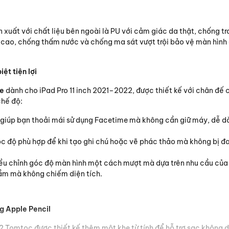
 xuất với chất liệu bên ngoài là PU với cảm giác da thật, chống tr
 cao, chống thấm nước và chống ma sát vượt trội bảo vệ màn hình 
ệt tiện lợi
de
dành cho iPad Pro 11 inch 2021–2022, được thiết kế với chân đế
chế độ:
iúp bạn thoải mái sử dụng Facetime mà không cần giữ máy, dễ dà
 độ phù hợp để khi tạo ghi chú hoặc vẽ phác thảo mà không bị đau
iều chỉnh góc độ màn hình một cách mượt mà dựa trên nhu cầu của 
ầm mà không chiếm diện tích.
g Apple Pencil
2 Tomtoc được thiết kế thêm một khe từ tính để hỗ trợ sạc không d