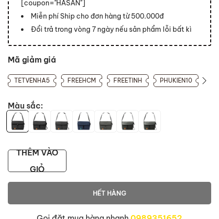
[coupon="HASAN"]
Miễn phí Ship cho đơn hàng từ 500.000đ
Đổi trả trong vòng 7 ngày nếu sản phẩm lỗi bất kì
Mã giảm giá
TETVENHA5
FREEHCM
FREETINH
PHUKIEN10
Màu sắc:
THÊM VÀO
GIỎ
HẾT HÀNG
Gọi đặt mua hàng nhanh
0989351652