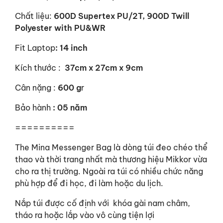
Chất liệu:
600D Supertex PU/2T, 900D Twill
Polyester with PU&WR
Fit Laptop
: 14 inch
Kích thước :
37cm x 27cm x 9cm
Cân nặng :
600 g
r
Bảo hành
: 05 năm
==========
The Mina Messenger Bag là dòng túi đeo chéo thể
thao và thời trang nhất mà thương hiệu Mikkor vừa
cho ra thị trường. Ngoài ra túi có nhiều chức năng
phù hợp để đi học, đi làm hoặc du lịch.
Nắp túi được cố định với khóa gài nam châm,
tháo ra hoặc lắp vào vô cùng tiện lợi