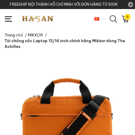
FREESHIP NỘI THÀNH HỒ CHÍ MINH VỚI ĐƠN HÀNG TỪ 500K
0
Trang chủ
/
MIKKOR
/
Túi chống sốc Laptop 13/14 inch chính hãng Mikkor dòng The
Achilles