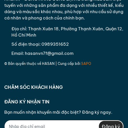
sai hàng/ sai số lượng hoặc khi phát sinh sản phẩm
tuyến với những sản phẩm đa dạng với nhiều thiết kế, kiểu
không đạt cam kết.
dáng và màu sắc khác nhau, phù hợp với nhu cầu sử dụng
- Đổi sản phẩm khác có giá trị tương đương cho
cá nhân và phong cách của chính bạn.
khách hàng trong trường hợp sản phẩm khách
Địa chỉ:
Thạnh Xuân 18, Phường Thạnh Xuân, Quận 12,
hàng đã đặt hết hàng nếu khách hàng đồng ý.
Hồ Chí Minh
Trường hợp khách hàng không còn nhu cầu nữa do
Số điện thoại:
0989351652
lỗi hàng hóa hoặc không đồng ý với hàng hóa
được đổi lại công ty sẽ hoàn phí cho khách hàng
Email:
hasanvn7f@gmail.com
bằng hình thức chuyển khoản hoặc theo phương
© Bản quyền thuộc về
HASAN
| Cung cấp bởi
SAPO
thức thỏa thuận với khách hàng trong vòng
07
ngày
làm việc kể từ ngày nhận được yêu cầu.
CHĂM SÓC KHÁCH HÀNG
ĐĂNG KÝ NHẬN TIN
Bạn muốn nhận khuyến mãi đặc biệt? Đăng ký ngay.
Đăng ký