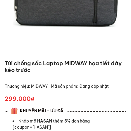
Túi chống sốc Laptop MIDWAY họa tiết dây
kéo trước
Thương hiệu:
MIDWAY
Mã sản phẩm:
Đang cập nhật
299.000₫
KHUYẾN MÃI - ƯU ĐÃI
Nhập mã
HASAN
thêm 5% đơn hàng
[coupon="HASAN"]