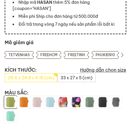
Nhập mã
HASAN
thêm 5% đơn hàng
[coupon="HASAN"]
Miễn phí Ship cho đơn hàng từ 500.000đ
Đổi trả trong vòng 7 ngày nếu sản phẩm lỗi bất kì
Mã giảm giá
TETVENHA5
FREEHCM
FREETINH
PHUKIEN10
KÍCH THƯỚC:
Hướng dẫn chọn size
29.6 x 24.8 x 4.15 (cm)
33 x 27 x 5 (cm)
MÀU SẮC: