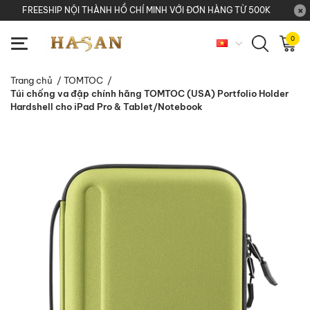
FREESHIP NỘI THÀNH HỒ CHÍ MINH VỚI ĐƠN HÀNG TỪ 500K
0
Trang chủ
/
TOMTOC
/
Túi chống va đập chính hãng TOMTOC (USA) Portfolio Holder
Hardshell cho iPad Pro & Tablet/Notebook