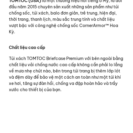
TOMTOC (USA)
là một thương hiệu nổi tiếng ở Mỹ, ra đời
đầu năm 2015 chuyên sản xuất những sản phẩm như túi
chống sốc, túi xách, balo đơn giản, trẻ trung, hiện đại,
thời trang, thanh lịch, màu sắc trung tính và chất liệu
vượt bậc với công nghệ chống sốc CornerArmor™ Hoa
Kỳ.
Chất liệu cao cấp
Túi xách TOMTOC Briefcase Premium với bên ngoài bằng
chất liệu vải chống nước cao cấp không cần phải lo lắng
về mưa nhẹ chút nào, bên trong túi trang bị thêm lớp lót
và đệm dày để bảo vệ một cách an toàn như một túi khí
xe hơi, tăng sự đàn hồi, chống va đập hoàn hảo và trầy
xước cho thiết bị của bạn.