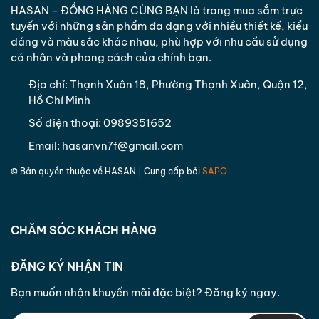
- Chúng tôi thực hiện đổi hàng hóa đúng loại sản
HASAN – ĐỒNG HÀNG CÙNG BẠN là trang mua sắm trực
thứ tự ngăn nắp bạn có thể nhìn thấy đồ vật
phẩm mà khách hàng đặt đối với sản phẩm giao
tuyến với những sản phẩm đa dạng với nhiều thiết kế, kiểu
dễ dàng, tránh mất nhiều thời gian tìm kiếm.
sai hàng/ sai số lượng hoặc khi phát sinh sản phẩm
dáng và màu sắc khác nhau, phù hợp với nhu cầu sử dụng
Cùng với một ngăn phía sau có kích thước
không đạt cam kết.
cá nhân và phong cách của chính bạn.
vừa phải để đựng điện thoại, tài liệu du lịch
- Đổi sản phẩm khác có giá trị tương đương cho
hoặc các vật dụng cá nhân rất tiện lợi.
Địa chỉ:
Thạnh Xuân 18, Phường Thạnh Xuân, Quận 12,
khách hàng trong trường hợp sản phẩm khách
Hồ Chí Minh
hàng đã đặt hết hàng nếu khách hàng đồng ý.
Số điện thoại:
0989351652
Trường hợp khách hàng không còn nhu cầu nữa do
lỗi hàng hóa hoặc không đồng ý với hàng hóa
Email:
hasanvn7f@gmail.com
được đổi lại công ty sẽ hoàn phí cho khách hàng
© Bản quyền thuộc về
HASAN
| Cung cấp bởi
SAPO
bằng hình thức chuyển khoản hoặc theo phương
thức thỏa thuận với khách hàng trong vòng
07
ngày
làm việc kể từ ngày nhận được yêu cầu.
CHĂM SÓC KHÁCH HÀNG
ĐĂNG KÝ NHẬN TIN
Bạn muốn nhận khuyến mãi đặc biệt? Đăng ký ngay.