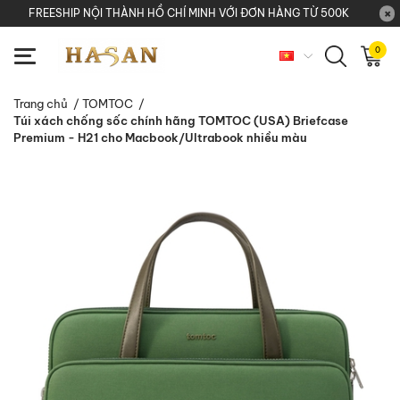
FREESHIP NỘI THÀNH HỒ CHÍ MINH VỚI ĐƠN HÀNG TỪ 500K
0
Trang chủ
/
TOMTOC
/
Túi xách chống sốc chính hãng TOMTOC (USA) Briefcase
Premium - H21 cho Macbook/Ultrabook nhiều màu